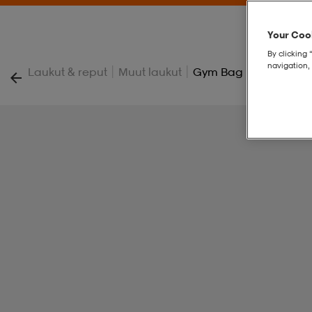
Your Cook
By clicking 
navigation, 
|
|
Laukut & reput
Muut laukut
Gym Bag