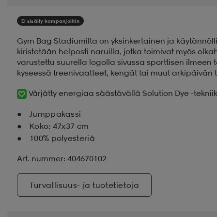
Ei sisälly kampanjoihin
Gym Bag Stadiumilta on yksinkertainen ja käytännölli
kiristetään helposti naruilla, jotka toimivat myös olk
varustettu suurella logolla sivussa sporttisen ilmeen t
kyseessä treenivaatteet, kengät tai muut arkipäivän t
Värjätty energiaa säästävällä Solution Dye -teknii
Jumppakassi
Koko: 47x37 cm
100% polyesteriä
Art. nummer: 404670102
Turvallisuus- ja tuotetietoja