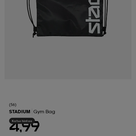
(56)
STADIUM
Gym Bag
Katso hintaa
4,99