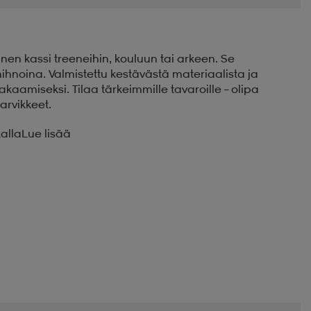
nen kassi treeneihin, kouluun tai arkeen. Se
ahihnoina. Valmistettu kestävästä materiaalista ja
akaamiseksi. Tilaa tärkeimmille tavaroille – olipa
arvikkeet.
kalla
Lue lisää