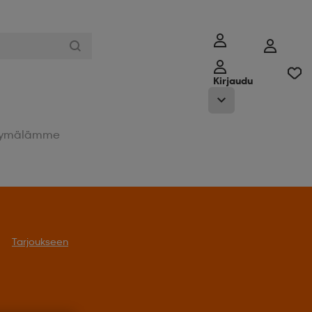
Kirjaudu
ymälämme
Tarjoukseen