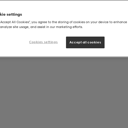
ie settings
“Accept All Cookies”, you agree to the storing of cookies on your device to enhance 
analyze site usage, and assist in our marketing efforts.
Cookies settings
Accept all cookies