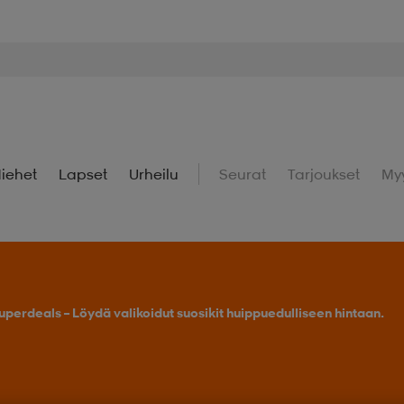
iehet
Lapset
Urheilu
Seurat
Tarjoukset
My
uperdeals – Löydä valikoidut suosikit huippuedulliseen hintaan.