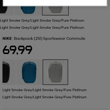
 ja otsapannat
kengät
rrastot
kengät
rit
alit
Light Smoke Grey/light Smoke Grey/pure Platinum
Light Smoke Grey/light Smoke Grey/pure Platinum
eet & lapaset
skengät
ihaiset
skengät
tarvikkeet
NIKE
Backpack (25l) Sportswear Commute
69,99
saappaat
saappaat
eet & lapaset
kengät
rrastot
alit
aatteet
alit
er
kengät
aatteet
kengät
rrastot
Light Smoke Grey/light Smoke Grey/pure Platinum
Light Smoke Grey/light Smoke Grey/pure Platinum
aatteet
ykengät
olasit
ykengät