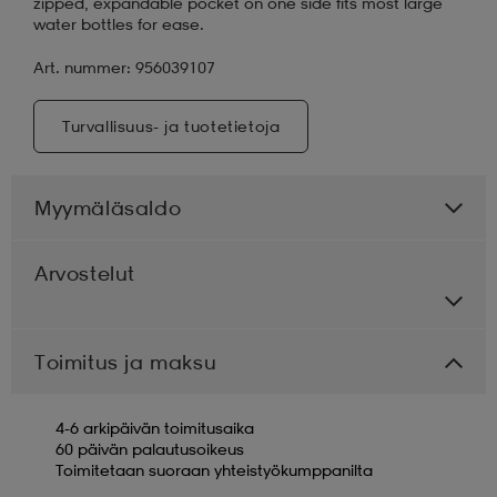
zipped, expandable pocket on one side fits most large
water bottles for ease.
Art. nummer: 956039107
Turvallisuus- ja tuotetietoja
Myymäläsaldo
Arvostelut
Toimitus ja maksu
4-6 arkipäivän toimitusaika
60 päivän palautusoikeus
Toimitetaan suoraan yhteistyökumppanilta