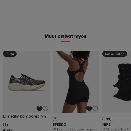
Muut ostivat myös
Uutta
Katso hintaa
Ei sisälly kampanjoihin
(7)
(188)
(1)
SPEEDO
NIKE
W Eco Endurance+legsuit
U Nk Everyday C
ASICS