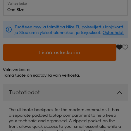
Valitse koko
One Size
aatteet
tarvikkeet
set
tarvikkeet
aatteet
Tuotteen myy ja toimittaa
Nike FI
, poissuljettu lahjakortti
ja Stadiumin yleiset alennukset ja tarjoukset.
Ostoehdot
olasit
asut
set
Lisää ostoskoriin
set
it
a
Vain verkosta
Tämä tuote on saatavilla vain verkosta.
asut
huolto
asut
Tuotetiedot
it
it
The ultimate backpack for the modern commuter. It has
a separate padded laptop compartment to help keep
your tech safe and organised. A zipped pocket on the
huolto
huolto
front allows quick access to your small essentials, while a