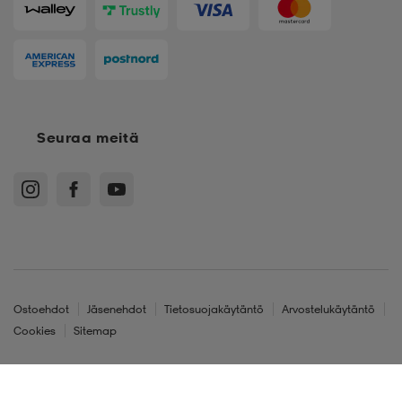
Seuraa meitä
Ostoehdot
Jäsenehdot
Tietosuojakäytäntö
Arvostelukäytäntö
Cookies
Sitemap
Suomi - EUR