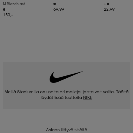
6pr-Bd
M Blazeblast
69,99
22,99
159,-
Meillä Stadiumilla on useita eri malleja, joista voit valita. Täältä
löydät lisää tuotteita
NIKE
Asiaan liittyvä sisältö