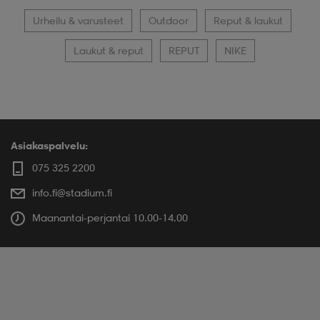
Urheilu & varusteet
Outdoor
Reput & laukut
Laukut & reput
REPUT
NIKE
Asiakaspalvelu:
075 325 2200
info.fi@stadium.fi
Maanantai-perjantai 10.00-14.00