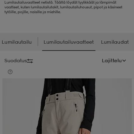
Lumilautailuvaatteet netistä. Täältä löydät tyylikkäät ja lämpimät
vaatteet, kuten lumilautailutakit, lumilautailuhousut, pipot ja käsineet
liivit
ikengät
t & pikeepaidat
ikengät
t
saappaat
tytöille, pojille, naisille ja miehille.
ingkengät
t
ingkengät
at ja topit
elikengät
Lumilautailu
Lumilautailuvaatteet
Lumilaudat
dat
engät
engät
t & pikeepaidat
allokengät
Suodatus
Lajittelu
t & pikeepaidat
ilykengät
 ja otsapannat
ilykengät
-/Tennis-kengät
t & mekot
andy-/Käsipallo-kengät
eet & lapaset
andy-/Käsipallo-kengät
t & mekot
ikengät
allokengät
allokengät
engät