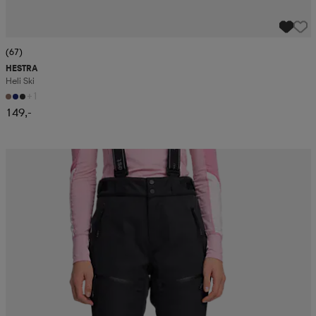
(67)
HESTRA
Heli Ski
+1
149,-