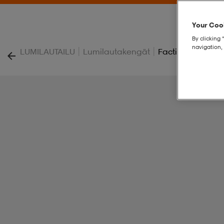
Your Cook
By clicking 
navigation, 
|
|
LUMILAUTAILU
Lumilautakengät
Faction Boa