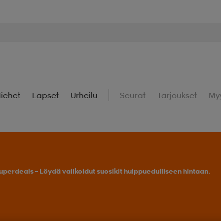
iehet
Lapset
Urheilu
Seurat
Tarjoukset
My
uperdeals – Löydä valikoidut suosikit huippuedulliseen hintaan.