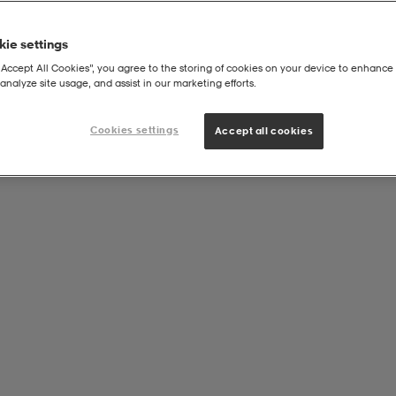
ie settings
“Accept All Cookies”, you agree to the storing of cookies on your device to enhance 
analyze site usage, and assist in our marketing efforts.
Cookies settings
Accept all cookies