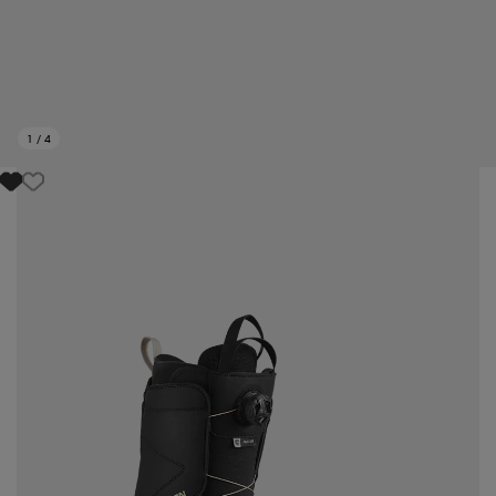
1
/
4