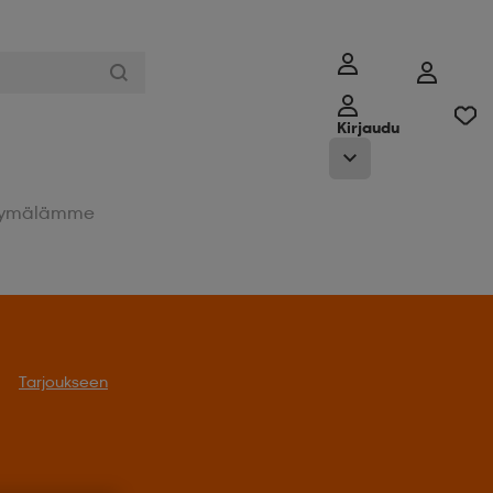
Kirjaudu
ymälämme
Tarjoukseen