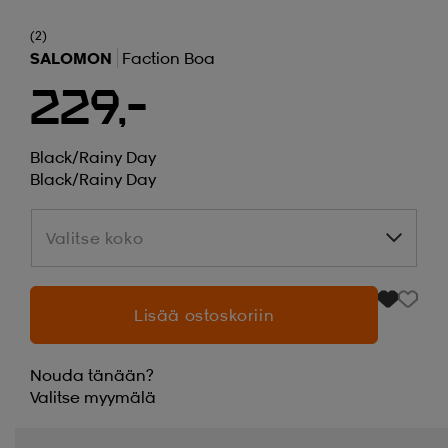
(2)
SALOMON
Faction Boa
229,-
Black/rainy Day
Black/rainy Day
Valitse koko
Valitse koko
Lisää ostoskoriin
Nouda tänään?
Valitse
myymälä