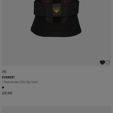
(8)
EVEREST
J Descender D3o Bp Vest
69,99