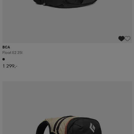
BCA
Float E2 25l
1 299,-