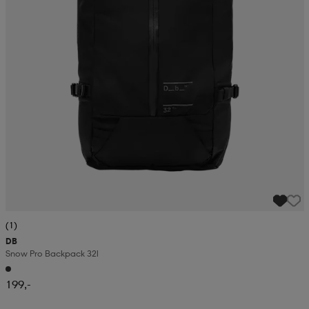
(1)
DB
Snow Pro Backpack 32l
199,-