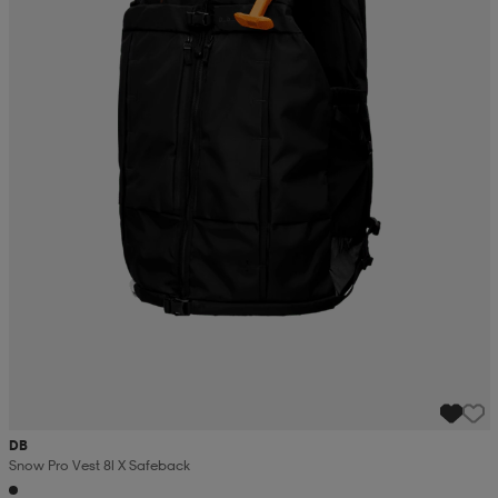
DB
Snow Pro Vest 8l X Safeback