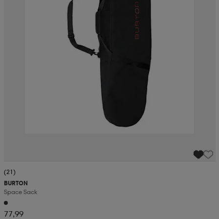
(21)
BURTON
Space Sack
77,99