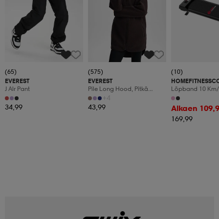
(65)
(575)
(10)
EVEREST
EVEREST
HOMEFITNESSC
J Alr Pant
Pile Long Hood, Pitkä
Löpband 10 Km/
Fleecetakki, Naisten
Manuaalinen Kal
+4
Led-Display
34,99
43,99
Alkaen 109,
169,99