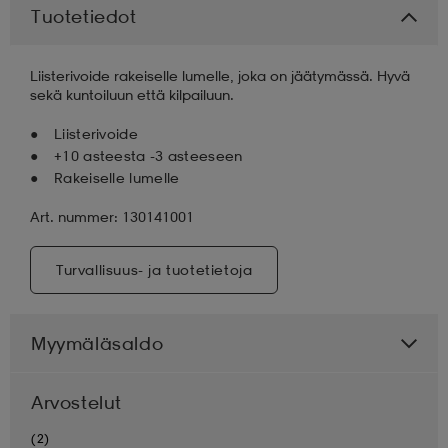
Tuotetiedot
aatteet
tarvikkeet
set
tarvikkeet
aatteet
Liisterivoide rakeiselle lumelle, joka on jäätymässä. Hyvä
sekä kuntoiluun että kilpailuun.
olasit
asut
set
Liisterivoide
+10 asteesta -3 asteeseen
Rakeiselle lumelle
set
it
a
Art. nummer: 130141001
asut
huolto
asut
Turvallisuus- ja tuotetietoja
Myymäläsaldo
it
it
Arvostelut
huolto
huolto
(2)