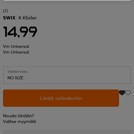
(2)
 ja otsapannat
kengät
rrastot
kengät
rit
alit
SWIX
K Klister
14,99
eet & lapaset
skengät
ihaiset
skengät
tarvikkeet
Vm Universal
Vm Universal
saappaat
saappaat
eet & lapaset
kengät
Valitse koko
NO SIZE
rrastot
alit
aatteet
alit
er
Lisää ostoskoriin
kengät
aatteet
kengät
rrastot
Nouda tänään?
Valitse
myymälä
aatteet
ykengät
olasit
ykengät