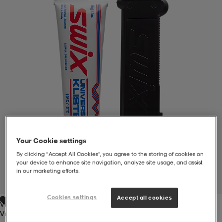
liivit
ikengät
t & pikeepaidat
ikengät
t
saappaat
ingkengät
t
ingkengät
at ja topit
elikengät
dat
engät
engät
t & pikeepaidat
allokengät
t & pikeepaidat
ilykengät
 ja otsapannat
ilykengät
-/Tennis-kengät
Your Cookie settings
By clicking “Accept All Cookies”, you agree to the storing of cookies on
your device to enhance site navigation, analyze site usage, and assist
t & mekot
andy-/Käsipallo-kengät
eet & lapaset
andy-/Käsipallo-kengät
t & mekot
ikengät
in our marketing efforts.
1
/
1
Cookies settings
Accept all cookies
Vm Universal
allokengät
allokengät
engät
Vm Universal