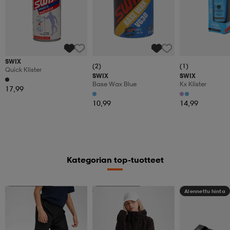
SWIX
(2)
(1)
Quick Klister
SWIX
SWIX
Base Wax Blue
Kx Klister
17,99
10,99
14,99
Kategorian top-tuotteet
Kampanja -25%
Kampanja -25%
Alennettu hinta