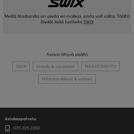
Meillä Stadiumilla on useita eri malleja, joista voit valita. Täältä
löydät lisää tuotteita
SWIX
Asiaan liittyvä sisältö
SWIX
Urheilu & varusteet
MAASTOHIIHTO
Hiihtotarvikkeet & voiteet
Asiakaspalvelu:
075 325 2200