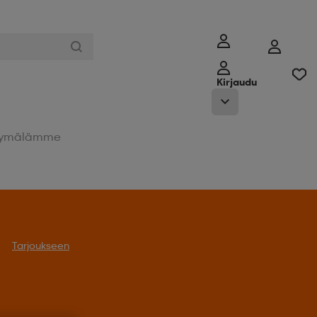
Kirjaudu
ymälämme
Tarjoukseen