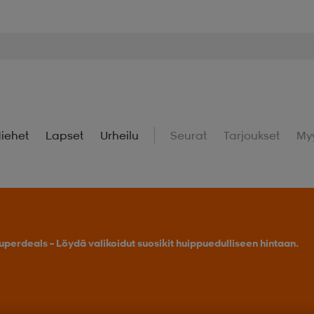
iehet
Lapset
Urheilu
Seurat
Tarjoukset
My
uperdeals – Löydä valikoidut suosikit huippuedulliseen hintaan.