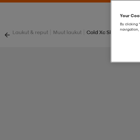
Your Cook
By clicking 
navigation, 
|
|
Laukut & reput
Muut laukut
Cold Xc Skicover