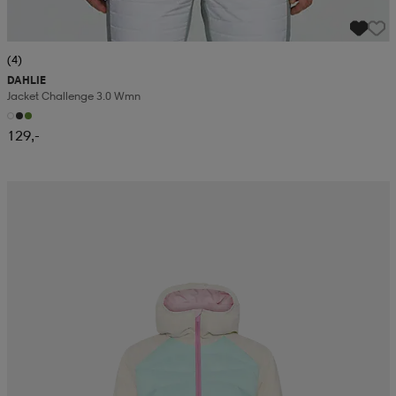
(4)
DAHLIE
Jacket Challenge 3.0 Wmn
129,-