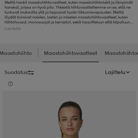
Meiltä hankit maastohiihtovaatteet, kuten maastohiihtotakit ja lämpimät
hanskat, joissa on hyvä pito. Yhteistä hiihtovaatteillemme on se, että ne
liivit
ikengät
t & pikeepaidat
ikengät
t
saappaat
tuntuvat mukavilta yllä ja tarjoavat hyvän liikkumisvapauden. Meiltä
löydät toimivat naisten, lasten ja miesten maastohiihtovaatteet, kuten
hiihtohousut, monosuojat ja kerrastot, sekä harjoitteluun että kilpailuun.
Täältä löydät helposti kaiken, mitä tarvitset täydentämään
Lue lisää
maastohiihtovarustustasi.
ingkengät
t
ingkengät
at ja topit
elikengät
Maastohiihto
Maastohiihtovaatteet
Maastohiiht
dat
engät
engät
t & pikeepaidat
allokengät
Suodatus
Lajittelu
t & pikeepaidat
ilykengät
 ja otsapannat
ilykengät
-/Tennis-kengät
t & mekot
andy-/Käsipallo-kengät
eet & lapaset
andy-/Käsipallo-kengät
t & mekot
ikengät
allokengät
allokengät
engät