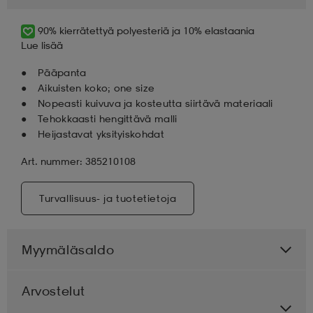
90% kierrätettyä polyesteriä ja 10% elastaania
aatteet
tarvikkeet
set
tarvikkeet
aatteet
Lue lisää
Pääpanta
olasit
asut
set
Aikuisten koko; one size
Nopeasti kuivuva ja kosteutta siirtävä materiaali
Tehokkaasti hengittävä malli
Heijastavat yksityiskohdat
set
it
a
Art. nummer: 385210108
asut
huolto
asut
Turvallisuus- ja tuotetietoja
it
it
Myymäläsaldo
Arvostelut
huolto
huolto