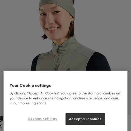
liivit
ikengät
t & pikeepaidat
ikengät
t
saappaat
ingkengät
t
ingkengät
at ja topit
elikengät
dat
engät
engät
t & pikeepaidat
allokengät
t & pikeepaidat
ilykengät
 ja otsapannat
ilykengät
-/Tennis-kengät
Your Cookie settings
By clicking “Accept All Cookies”, you agree to the storing of cookies on
your device to enhance site navigation, analyze site usage, and assist
t & mekot
andy-/Käsipallo-kengät
eet & lapaset
andy-/Käsipallo-kengät
t & mekot
ikengät
in our marketing efforts.
1
/
2
Cookies settings
Accept all cookies
Shadow
allokengät
allokengät
engät
Shadow