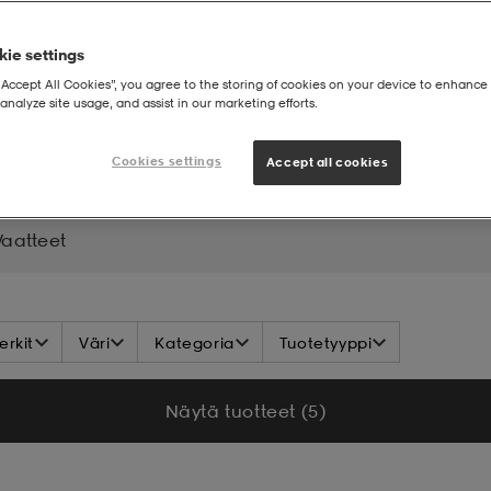
ie settings
“Accept All Cookies”, you agree to the storing of cookies on your device to enhance 
analyze site usage, and assist in our marketing efforts.
stys-reput & laukut
Cookies settings
Accept all cookies
Vaatteet
rkit
Väri
Kategoria
Tuotetyyppi
Näytä tuotteet (5)