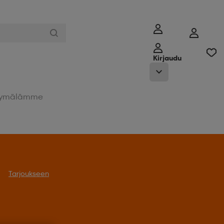
Kirjaudu
ymälämme
Tarjoukseen