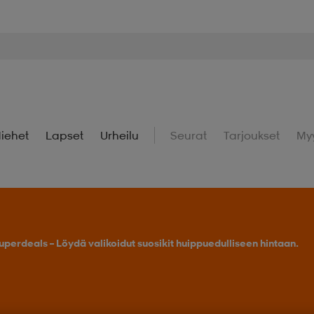
iehet
Lapset
Urheilu
Seurat
Tarjoukset
My
uperdeals – Löydä valikoidut suosikit huippuedulliseen hintaan.