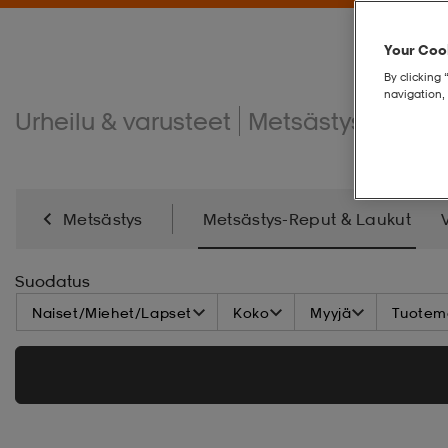
Your Cook
By clicking 
navigation, 
Urheilu & varusteet
Metsästys
Metsä
Metsästys
Metsästys-Reput & Laukut
Suodatus
Naiset/Miehet/Lapset
Koko
Myyjä
Tuoteme