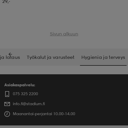
29,-
Sivun alkuun
ja lataus
Työkalut ja varusteet
Hygienia ja terveys
Asiakaspalvelu:
075 325 2200
info.fi@stadium.fi
Maanantai-perjantai 10.00-14.00