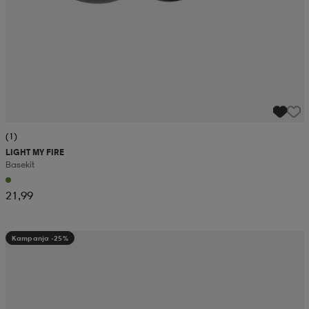
(1)
LIGHT MY FIRE
Basekit
21,99
Kampanja -25%