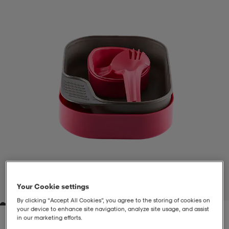
liivit
ikengät
t & pikeepaidat
ikengät
t
saappaat
ingkengät
t
ingkengät
at ja topit
elikengät
dat
engät
engät
t & pikeepaidat
allokengät
t & pikeepaidat
ilykengät
 ja otsapannat
ilykengät
-/Tennis-kengät
t & mekot
andy-/Käsipallo-kengät
eet & lapaset
andy-/Käsipallo-kengät
t & mekot
ikengät
Your Cookie settings
1
/
2
By clicking “Accept All Cookies”, you agree to the storing of cookies on
your device to enhance site navigation, analyze site usage, and assist
allokengät
allokengät
engät
in our marketing efforts.