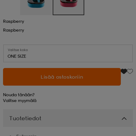
aatteet
tarvikkeet
set
tarvikkeet
aatteet
Raspberry
Raspberry
olasit
asut
set
Valitse koko
ONE SIZE
set
it
a
Lisää ostoskoriin
asut
huolto
asut
Nouda tänään?
Valitse
myymälä
it
it
Tuotetiedot
huolto
huolto