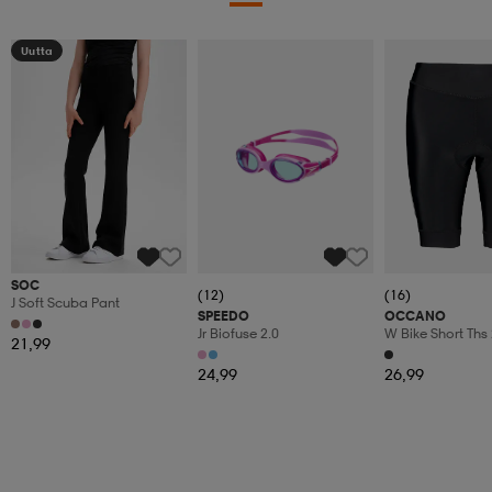
Uutta
SOC
(12)
(16)
J Soft Scuba Pant
SPEEDO
OCCANO
Jr Biofuse 2.0
W Bike Short Ths
21,99
24,99
26,99