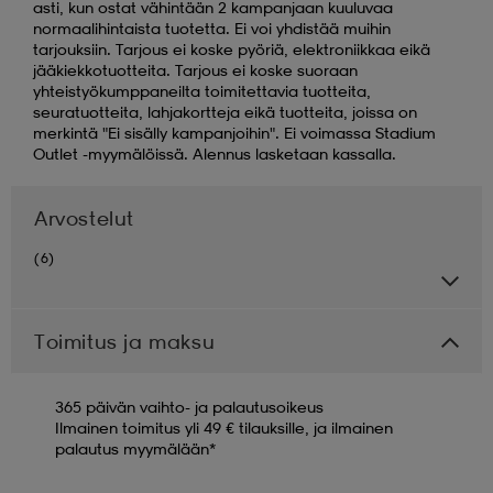
asti, kun ostat vähintään 2 kampanjaan kuuluvaa
normaalihintaista tuotetta. Ei voi yhdistää muihin
tarjouksiin. Tarjous ei koske pyöriä, elektroniikkaa eikä
jääkiekkotuotteita. Tarjous ei koske suoraan
yhteistyökumppaneilta toimitettavia tuotteita,
seuratuotteita, lahjakortteja eikä tuotteita, joissa on
merkintä "Ei sisälly kampanjoihin". Ei voimassa Stadium
Outlet -myymälöissä. Alennus lasketaan kassalla.
Arvostelut
(6)
Toimitus ja maksu
365 päivän vaihto- ja palautusoikeus
Ilmainen toimitus yli 49 € tilauksille, ja ilmainen
palautus myymälään*