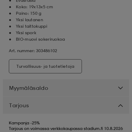
Eväsrasia
Koko: 19x13x5 cm
Paino: 150 g
Yksi lautanen
Yksi taittokuppi
Yksi spork
BIO-muovi sokeriruokoa
Art. nummer: 303486102
Turvallisuus- ja tuotetietoja
Myymäläsaldo
Tarjous
Kampanja -25%
Tarjous on voimassa verkkokaupassa stadium.fi 10.8.2026