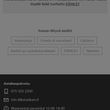
löydät lisää tuotteita
STANLEY
Asiaan liittyvä sisältö
Vesipulloja
Urheilu & varusteet
Outdoor
Keittiö ja ruokailutarvikkeet
STANLEY
Nyheter
Asiakaspalvelu:
075 325 2200
info.fi@stadium.fi
Maanantai-perjantai 10.00-14.00