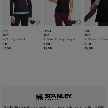
(39)
(192)
(58)
SOC
SOC
SOC
W Run Zip Hood
W Slim Fit Strap Singlet
W Regular Fit V-
+2
34,99
12,99
12,99
Meillä Stadiumilla on useita eri malleja, joista voit valita. Täältä