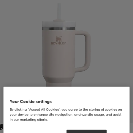
liivit
ikengät
t & pikeepaidat
ikengät
t
saappaat
ingkengät
t
ingkengät
at ja topit
elikengät
dat
engät
engät
t & pikeepaidat
allokengät
t & pikeepaidat
ilykengät
 ja otsapannat
ilykengät
-/Tennis-kengät
t & mekot
andy-/Käsipallo-kengät
eet & lapaset
andy-/Käsipallo-kengät
t & mekot
ikengät
Your Cookie settings
By clicking “Accept All Cookies”, you agree to the storing of cookies on
your device to enhance site navigation, analyze site usage, and assist
1
/
2
in our marketing efforts.
allokengät
allokengät
engät
Rose Quartz 2.0