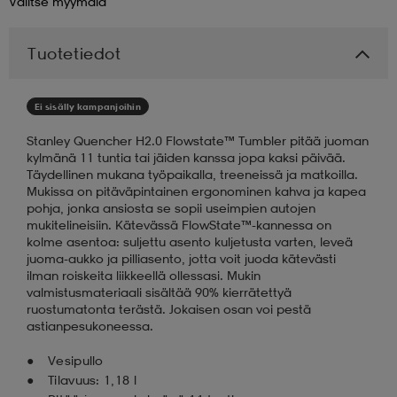
Valitse
myymälä
aatteet
tarvikkeet
set
tarvikkeet
aatteet
Tuotetiedot
olasit
asut
set
Ei sisälly kampanjoihin
Stanley Quencher H2.0 Flowstate™ Tumbler pitää juoman
kylmänä 11 tuntia tai jäiden kanssa jopa kaksi päivää.
set
it
a
Täydellinen mukana työpaikalla, treeneissä ja matkoilla.
Mukissa on pitäväpintainen ergonominen kahva ja kapea
pohja, jonka ansiosta se sopii useimpien autojen
mukitelineisiin. Kätevässä FlowState™-kannessa on
asut
huolto
asut
kolme asentoa: suljettu asento kuljetusta varten, leveä
juoma-aukko ja pilliasento, jotta voit juoda kätevästi
ilman roiskeita liikkeellä ollessasi. Mukin
valmistusmateriaali sisältää 90% kierrätettyä
it
it
ruostumatonta terästä. Jokaisen osan voi pestä
astianpesukoneessa.
Vesipullo
huolto
huolto
Tilavuus: 1,18 l