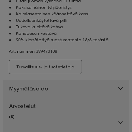
Pitää juoman kylmänä 11 tuntia
Kaksiseinäinen tyhjiöeristys
Kolmiasentoinen käännettävä kansi
Uudelleenkäytettävä pilli
Tukeva ja pitävä kahva
Konepesun kestävä
90% kierrätettyä ruostumatonta 18/8-terästä
Art. nummer: 399470108
Turvallisuus- ja tuotetietoja
Myymäläsaldo
Arvostelut
(8)