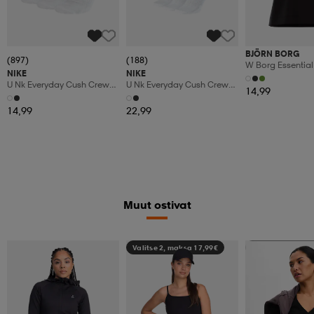
BJÖRN BORG
(897)
(188)
W Borg Essential 
NIKE
NIKE
U Nk Everyday Cush Crew
U Nk Everyday Cush Crew
14,99
3pr
6pr-Bd
14,99
22,99
Muut ostivat
Valitse 2, maksa 17,99€
Valitse 2, maksa