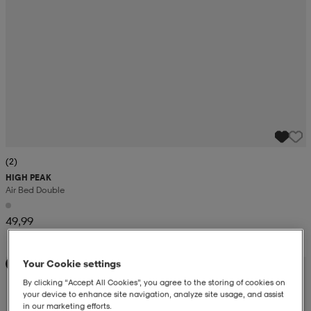
(2)
HIGH PEAK
Air Bed Double
49,99
Your Cookie settings
Kampanja -25%
By clicking “Accept All Cookies”, you agree to the storing of cookies on
your device to enhance site navigation, analyze site usage, and assist
in our marketing efforts.