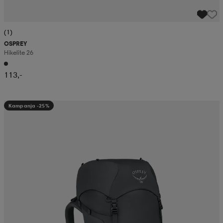
(1)
OSPREY
Hikelite 26
113,-
Kampanja -25%