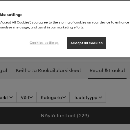
ie settings
“Accept All Cookies”, you agree to the storing of cookies on your device to enhance 
analyze site usage, and assist in our marketing efforts.
& laukut
Cookies settings
Accept all cookies
gät
Keittiö Ja Ruokailutarvikkeet
Reput & Laukut
Lamput, Valot Ja Lataus
Työkalut Ja Varusteet
Hy
rkit
Väri
Kategoria
Tuotetyyppi
Näytä tuotteet (229)