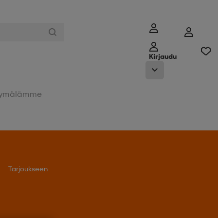
Kirjaudu
ymälämme
Tarjoukseen