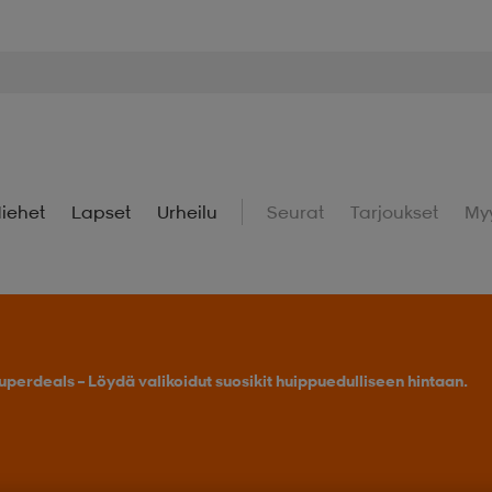
iehet
Lapset
Urheilu
Seurat
Tarjoukset
My
uperdeals – Löydä valikoidut suosikit huippuedulliseen hintaan.