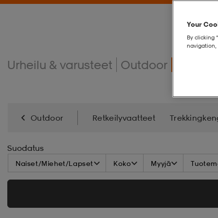
Your Cook
By clicking 
navigation, 
Urheilu & varusteet
Outdoor
Reput 
Outdoor
Retkeilyvaatteet
Trekkingken
Makuupussit & Ilmapatjat
Retkeilytarvikkeet
Suodatus
Naiset/Miehet/Lapset
Koko
Myyjä
Tuoteme