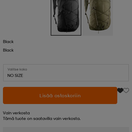
aatteet
tarvikkeet
set
tarvikkeet
aatteet
olasit
asut
set
Black
Black
set
it
a
Valitse koko
NO SIZE
asut
huolto
asut
Lisää ostoskoriin
it
it
Vain verkosta
Tämä tuote on saatavilla vain verkosta.
huolto
huolto