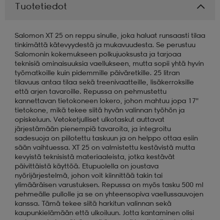
Tuotetiedot
Salomon XT 25 on reppu sinulle, joka haluat runsaasti tilaa
tinkimättä kätevyydestä ja mukavuudesta. Se perustuu
Salomonin kokemukseen polkujuoksusta ja tarjoaa
teknisiä ominaisuuksia vaellukseen, mutta sopii yhtä hyvin
työmatkoille kuin pidemmille päiväretkille. 25 litran
tilavuus antaa tilaa sekä treenivaatteille, lisäkerroksille
että arjen tavaroille. Repussa on pehmustettu
kannettavan tietokoneen lokero, johon mahtuu jopa 17"
tietokone, mikä tekee siitä hyvän valinnan työhön ja
opiskeluun. Vetoketjulliset ulkotaskut auttavat
järjestämään pienempiä tavaroita, ja integroitu
sadesuoja on piilotettu taskuun ja on helppo ottaa esiin
sään vaihtuessa. XT 25 on valmistettu kestävistä mutta
kevyistä teknisistä materiaaleista, jotka kestävät
päivittäistä käyttöä. Etupuolella on joustava
nyörijärjestelmä, johon voit kiinnittää takin tai
ylimääräisen varustuksen. Repussa on myös tasku 500 ml
pehmeälle pullolle ja se on yhteensopiva vaellussauvojen
kanssa. Tämä tekee siitä harkitun valinnan sekä
kaupunkielämään että ulkoiluun. Jotta kantaminen olisi