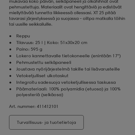
mukavaa koko päivän, selkäpaneeli ja olkahihnat ovat
pehmustettuja. Materiaalit ovat hengittäviä ja edistävät
miellyttävää tunnetta liikkeessä ollessasi. XT 25 pitää
tavarasi järjestyksessä ja suojassa – olitpa matkalla töihin
tai uusille seikkailuille.
Reppu
Tilavuus: 25 l | Koko: 51x30x20 cm
Paino: 595 g
Lokero kannettavalle tietokoneelle (enintään 17")
Pehmustettu selkäpaneeli
Joustava nyörijärjestelmä takille tai lisävarusteille
Vetoketjulliset ulkotaskut
Integroitu sadesuoja vetoketjullisessa taskussa
Päämateriaali: 100% polyamidia (etuosa) ja 100%
polyesteriä (selkäosa)
Art. nummer: 411412101
Turvallisuus- ja tuotetietoja