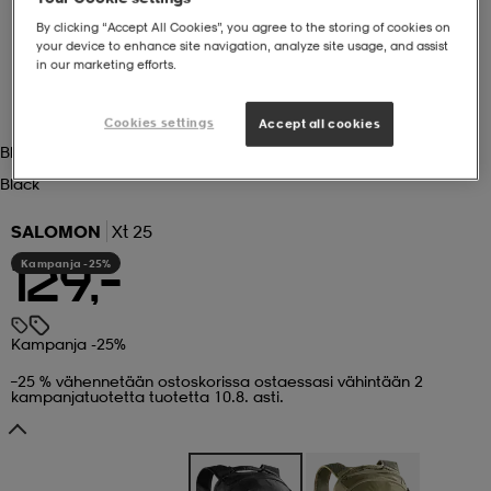
By clicking “Accept All Cookies”, you agree to the storing of cookies on
 ja otsapannat
kengät
rrastot
kengät
rit
alit
your device to enhance site navigation, analyze site usage, and assist
in our marketing efforts.
Cookies settings
Accept all cookies
eet & lapaset
skengät
ihaiset
skengät
tarvikkeet
Black
Black
saappaat
saappaat
eet & lapaset
kengät
SALOMON
Xt 25
Kampanja -25%
129,-
rrastot
alit
aatteet
alit
er
Kampanja -25%
kengät
aatteet
kengät
rrastot
–25 % vähennetään ostoskorissa ostaessasi vähintään 2
kampanjatuotetta tuotetta 10.8. asti.
aatteet
ykengät
olasit
ykengät