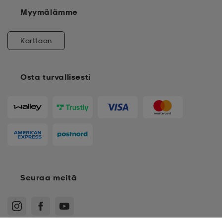
Myymälämme
Karttaan
Osta turvallisesti
Seuraa meitä