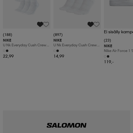
Ei sisälly kamp
(188)
(897)
NIKE
NIKE
(23)
U Nk Everyday Cush Crew
U Nk Everyday Cush Crew
NIKE
6pr-Bd
3pr
Nike Air Force 1 
Shoes
22,99
14,99
119,-