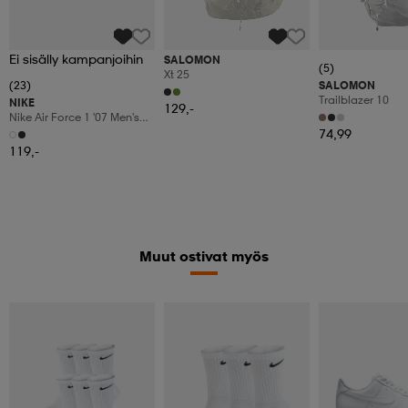
Ei sisälly kampanjoihin
SALOMON
(5)
Xt 25
(23)
SALOMON
Trailblazer 10
NIKE
129,-
Nike Air Force 1 '07 Men's
Shoes
74,99
119,-
Muut ostivat myös