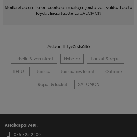
Meillä Stadiumilla on useita eri malleja, joista voit valita. Täältä
löydät lisää tuotteita
SALOMON
Asiaan liittyvä sisältö
Urheilu & varusteet
Nyheter
Laukut & reput
REPUT
Juoksu
Juoksutarvikkeet
Outdoor
Reput & laukut
SALOMON
Asiakaspalvelu:
075 325 2200