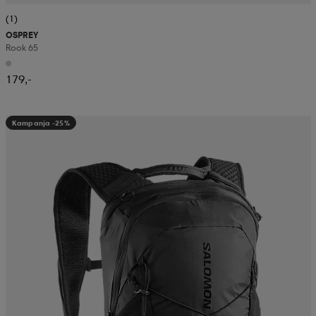
(1)
OSPREY
Rook 65
179,-
Kampanja -25%