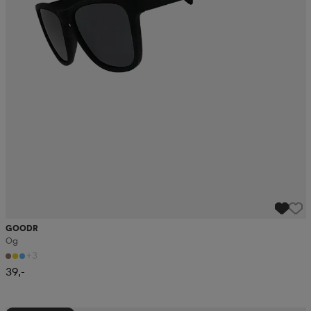
GOODR
Og
+3
39,-