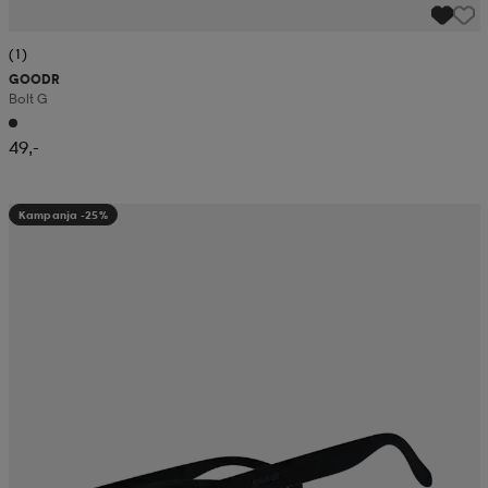
(1)
GOODR
Bolt G
49,-
Kampanja -25%