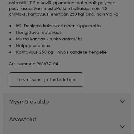
antrasiitti, PP-muoviRiippumaton materiaali: polyester-
puuvillaseosVäri: mustaPutken halkaisija: noin 4,2
cmMaks. kantavuus: enintään 250 kgPaino: noin 9,6 kg
ML-Designin kaksinkertainen riippumatto
Hengittävä materiaali
Musta kangas - runko antrasiitti
Helppo asennus
Kantavuus 250 kg – myös kahdelle hengelle
Art. nummer: 966677104
Turvallisuus- ja tuotetietoja
Myymäläsaldo
Arvostelut