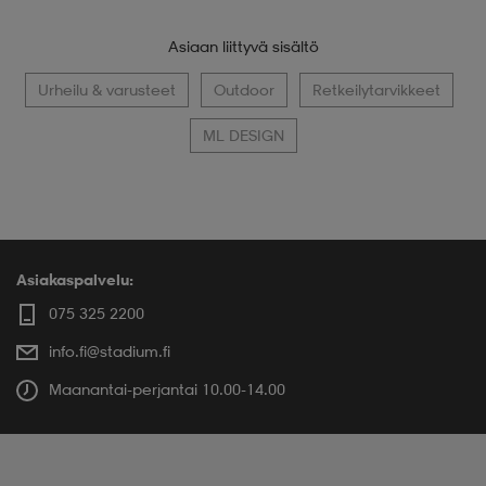
Asiaan liittyvä sisältö
Urheilu & varusteet
Outdoor
Retkeilytarvikkeet
ML DESIGN
Asiakaspalvelu:
075 325 2200
info.fi@stadium.fi
Maanantai-perjantai 10.00-14.00