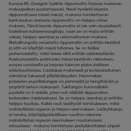
Kuvaus:ML-Designin tyylikäs riippumatto tarjoaa mukavan
makuupaikan puutarhassasi. Nauti hyvästä kirjasta
riippumatossa missä haluat, mukana toimitettavan
kantolaukun ansiosta riippumatto on helppo ottaa
mukaan. Tämä kaunis riippumatto ei ole vain visuaalisesti
todellinen katseenvangitsija, vaan se on myös erittäin
vakaa, helppo asentaa ja uskomattoman mukava.
Metallirungolla varustettu riippumatto on erittäin kestävä
ja sitä voi käyttää missä tahansa. Se on lisäksi
jauhemaalattu, mikä tekee siitä erittäin säänkestävän.
Ruiskumaalattu putkirunko takaa kestävän rakenteen,
suojaa ruosteelta ja tarjoaa tukevan pidon kaikissa
sääolosuhteissa. Laadukas materiaali ja korkealaatuinen
valmistus takaavat pitkäikäisyyden. Hammakan
polyester-puuvillakangas on pehmeää ja hengittävää ja
ympäröi kehon mukavasti. Tukitangon kummallakin
puolella on 6 reikää, joten voit säätää riippumaton
korkeuden mieleiseksesi. Se on helppo asentaa ja erittäin
helppo huoltaa. Kaikki osat sisältyvät toimitukseen, mikä
mahdollistaa nopean ja helpon asennuksen. Lisätyökaluja
ei tarvita. Käyttäjäystävällinen ruuviton rakenne
mahdollistaa nopean asennuksen muutamassa
minuutissa – mukana toimitetaan yksityiskohtaiset ohjeet