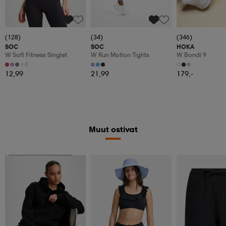
(128)
(34)
(346)
SOC
SOC
HOKA
W Soft Fitness Singlet
W Run Motion Tights
W Bondi 9
+4
12,99
21,99
179,-
Muut ostivat
Valitse 2, maksa 44,99€