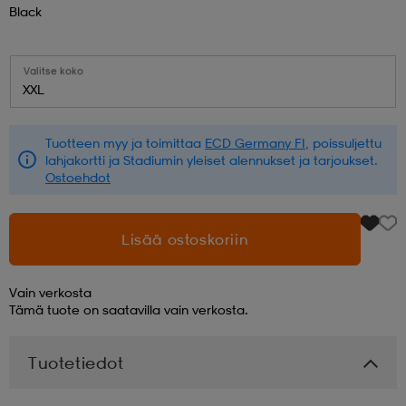
Black
aatteet
tarvikkeet
set
tarvikkeet
aatteet
Valitse koko
XXL
olasit
asut
set
Tuotteen myy ja toimittaa
ECD Germany FI
, poissuljettu
lahjakortti ja Stadiumin yleiset alennukset ja tarjoukset.
set
it
a
Ostoehdot
Lisää ostoskoriin
asut
huolto
asut
Vain verkosta
Tämä tuote on saatavilla vain verkosta.
it
it
Tuotetiedot
huolto
huolto