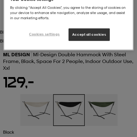
By clicking “Accept All Cookies”, you agree to the storing of cookies on
 ja otsapannat
kengät
rrastot
kengät
rit
alit
your device to enhance site navigation, analyze site usage, and assist
in our marketing efforts.
Black
Cookies settings
Accept all cookies
eet & lapaset
skengät
ihaiset
skengät
tarvikkeet
Black
ML DESIGN
Ml-Design Double Hammock With Steel
saappaat
saappaat
eet & lapaset
kengät
Frame, Black, Space For 2 People, Indoor Outdoor Use,
Xxl
129,-
rrastot
alit
aatteet
alit
er
kengät
aatteet
kengät
rrastot
aatteet
ykengät
olasit
ykengät
Black