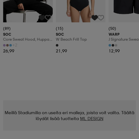
(89)
(15)
(50)
SOC
SOC
WARP
Core Sweat Hood, Huppari,
W Beach Frill Top
J Signature Swea
Naisten
+2
26,99
21,99
12,99
Meillä Stadiumilla on useita eri malleja, joista voit valita. Täältä
löydät lisää tuotteita
ML DESIGN