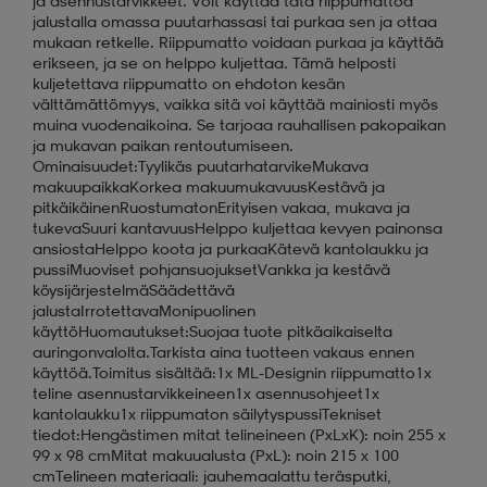
ja asennustarvikkeet. Voit käyttää tätä riippumattoa
jalustalla omassa puutarhassasi tai purkaa sen ja ottaa
mukaan retkelle. Riippumatto voidaan purkaa ja käyttää
erikseen, ja se on helppo kuljettaa. Tämä helposti
kuljetettava riippumatto on ehdoton kesän
välttämättömyys, vaikka sitä voi käyttää mainiosti myös
muina vuodenaikoina. Se tarjoaa rauhallisen pakopaikan
ja mukavan paikan rentoutumiseen.
Ominaisuudet:Tyylikäs puutarhatarvikeMukava
makuupaikkaKorkea makuumukavuusKestävä ja
pitkäikäinenRuostumatonErityisen vakaa, mukava ja
tukevaSuuri kantavuusHelppo kuljettaa kevyen painonsa
ansiostaHelppo koota ja purkaaKätevä kantolaukku ja
pussiMuoviset pohjansuojuksetVankka ja kestävä
köysijärjestelmäSäädettävä
jalustaIrrotettavaMonipuolinen
käyttöHuomautukset:Suojaa tuote pitkäaikaiselta
auringonvalolta.Tarkista aina tuotteen vakaus ennen
käyttöä.Toimitus sisältää:1x ML-Designin riippumatto1x
teline asennustarvikkeineen1x asennusohjeet1x
kantolaukku1x riippumaton säilytyspussiTekniset
tiedot:Hengästimen mitat telineineen (PxLxK): noin 255 x
99 x 98 cmMitat makuualusta (PxL): noin 215 x 100
cmTelineen materiaali: jauhemaalattu teräsputki,