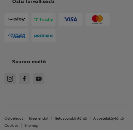
Osta turvallisesti
Seuraa meitä
Ostoehdot
Jäsenehdot
Tietosuojakäytäntö
Arvostelukäytäntö
Cookies
Sitemap