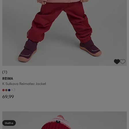
(1)
REIMA
K Sulkava Reimatec Jacket
+3
69,99
Kampanja -25%
Uutta