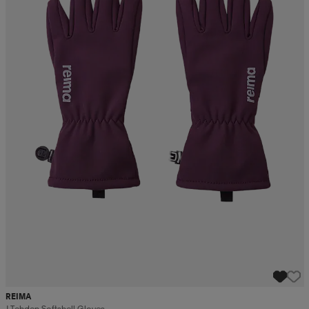
REIMA
J Tehden Softshell Gloves