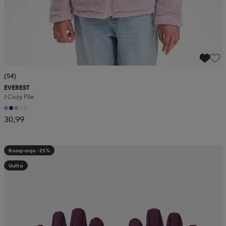
(54)
EVEREST
J Cozy Pile
+2
30,99
Kampanja -25%
Uutta