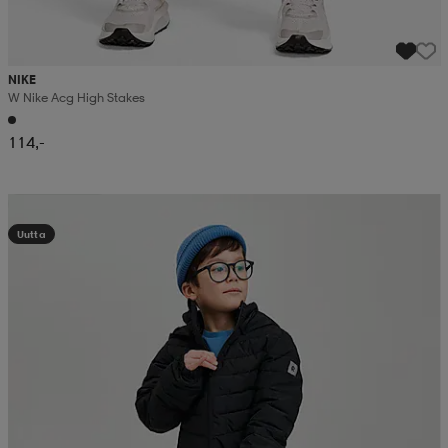
NIKE
W Nike Acg High Stakes
114,-
Kampanja -25%
Uutta