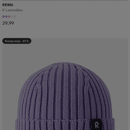
REIMA
K Lammikko
+4
29,99
Kampanja -25%