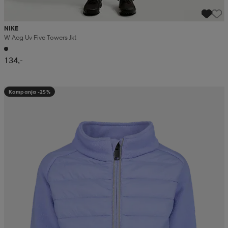
NIKE
W Acg Uv Five Towers Jkt
134,-
Kampanja -25%