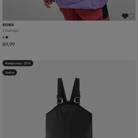
REIMA
J Uumaja
89,99
Kampanja -25%
Uutta