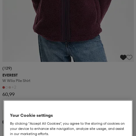
(129)
EVEREST
W Wila Pile Shirt
+2
60,99
Kampanja -25%
Your Cookie settings
Uutta
By clicking “Accept All Cookies”, you agree to the storing of cookies on
your device to enhance site navigation, analyze site usage, and assist
in our marketing efforts.