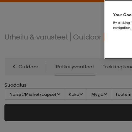
Your Cook
By clicking 
navigation, 
Urheilu & varusteet
Outdoor
Retkei
Outdoor
Retkeilyvaatteet
Trekkingken
Makuupussit & Ilmapatjat
Retkeilytarvikkeet
Suodatus
Naiset/Miehet/Lapset
Koko
Myyjä
Tuoteme