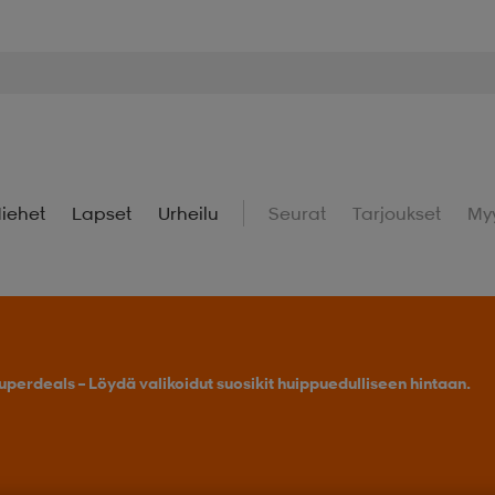
iehet
Lapset
Urheilu
Seurat
Tarjoukset
My
uperdeals – Löydä valikoidut suosikit huippuedulliseen hintaan.