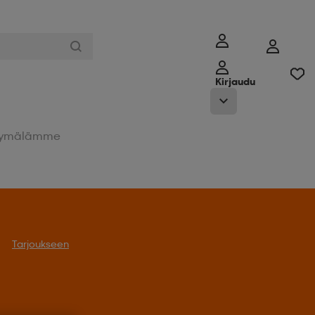
Kirjaudu
ymälämme
Tarjoukseen