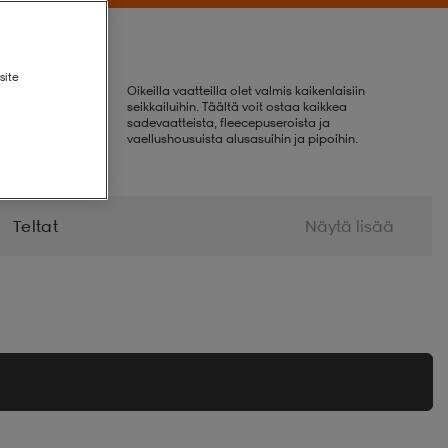
site
Oikeilla vaatteilla olet valmis kaikenlaisiin
seikkailuihin. Täältä voit ostaa kaikkea
sadevaatteista, fleecepuseroista ja
vaellushousuista alusasuihin ja pipoihin.
Teltat
Näytä lisää
gienia Ja Terveys