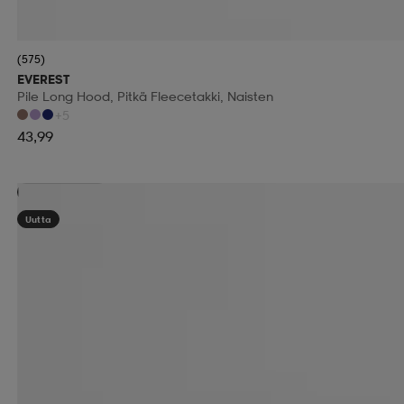
(575)
EVEREST
Pile Long Hood, Pitkä Fleecetakki, Naisten
+5
43,99
Kampanja -25%
Uutta