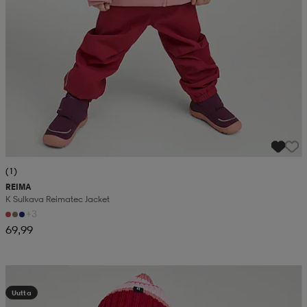
(1)
REIMA
K Sulkava Reimatec Jacket
+3
69,99
Kampanja -25%
Uutta