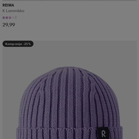
REIMA
K Lammikko
+4
29,99
Kampanja -25%