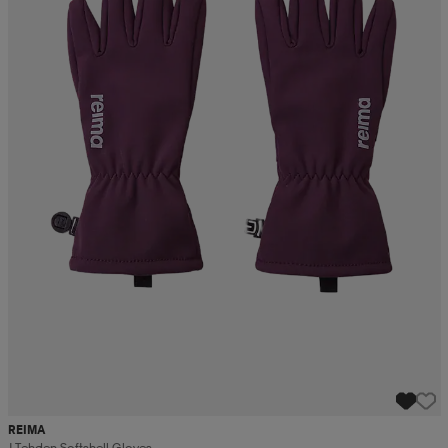
REIMA
J Tehden Softshell Gloves