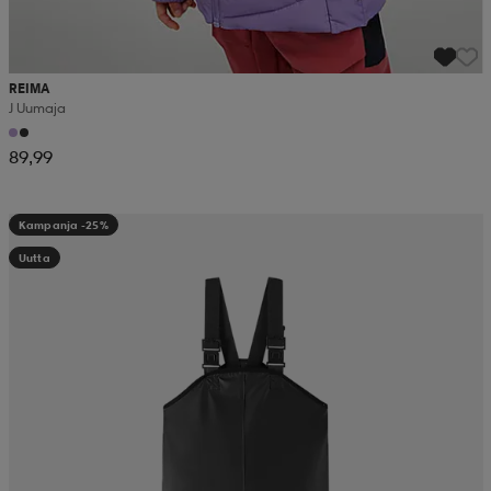
REIMA
J Uumaja
89,99
Kampanja -25%
Uutta