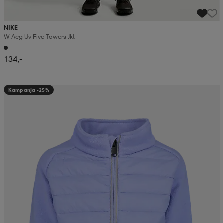
NIKE
W Acg Uv Five Towers Jkt
134,-
Kampanja -25%