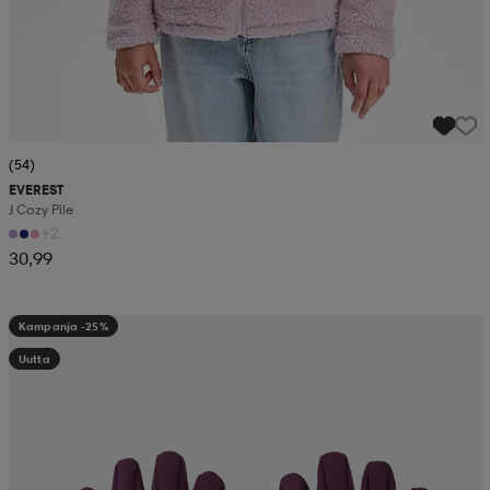
(54)
EVEREST
J Cozy Pile
+2
30,99
Kampanja -25%
Uutta