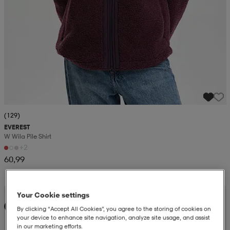
(129)
EVEREST
W Wila Pile Shirt
+2
60,99
Kampanja -25%
Your Cookie settings
Uutta
By clicking “Accept All Cookies”, you agree to the storing of cookies on
your device to enhance site navigation, analyze site usage, and assist
in our marketing efforts.