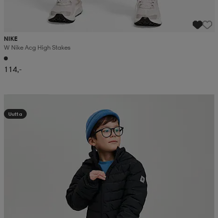
NIKE
W Nike Acg High Stakes
114,-
Kampanja -25%
Uutta