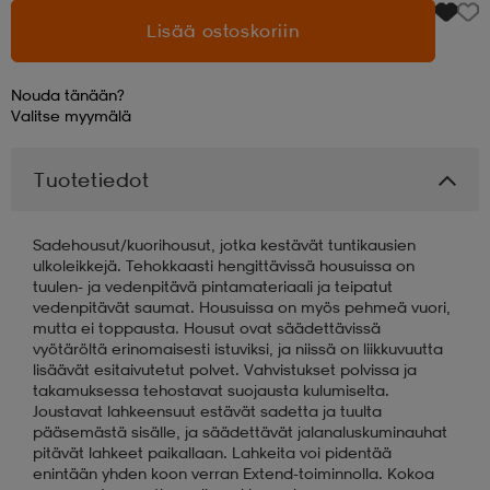
Lisää ostoskoriin
Nouda tänään?
Valitse
myymälä
Tuotetiedot
Sadehousut/kuorihousut, jotka kestävät tuntikausien
ulkoleikkejä. Tehokkaasti hengittävissä housuissa on
tuulen- ja vedenpitävä pintamateriaali ja teipatut
vedenpitävät saumat. Housuissa on myös pehmeä vuori,
mutta ei toppausta. Housut ovat säädettävissä
vyötäröltä erinomaisesti istuviksi, ja niissä on liikkuvuutta
lisäävät esitaivutetut polvet. Vahvistukset polvissa ja
takamuksessa tehostavat suojausta kulumiselta.
Joustavat lahkeensuut estävät sadetta ja tuulta
pääsemästä sisälle, ja säädettävät jalanaluskuminauhat
pitävät lahkeet paikallaan. Lahkeita voi pidentää
enintään yhden koon verran Extend-toiminnolla. Kokoa