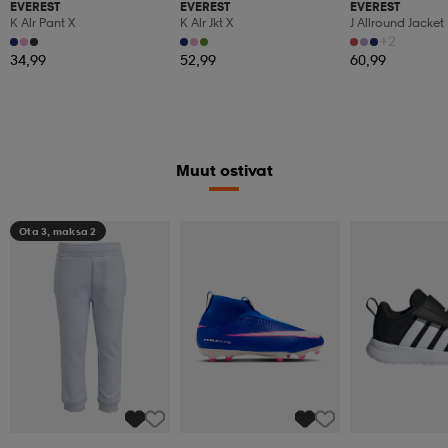
EVEREST
EVEREST
EVEREST
K Alr Pant X
K Alr Jkt X
J Allround Jacket
+2
34,99
52,99
60,99
Muut ostivat
Ota 3, maksa 2