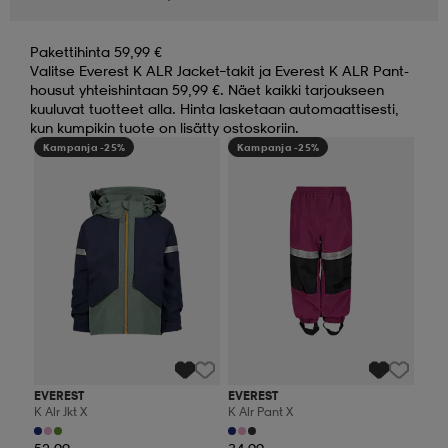
Pakettihinta 59,99 €
Valitse Everest K ALR Jacket–takit ja Everest K ALR Pant-
housut yhteishintaan 59,99 €. Näet kaikki tarjoukseen
kuuluvat tuotteet alla. Hinta lasketaan automaattisesti,
kun kumpikin tuote on lisätty ostoskoriin.
Kampanja -25%
Kampanja -25%
EVEREST
EVEREST
K Alr Jkt X
K Alr Pant X