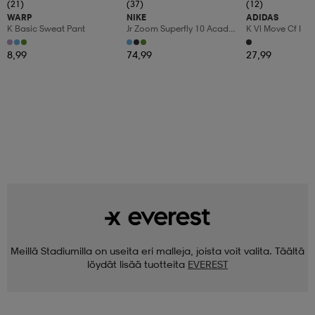
(21)
(37)
(12)
WARP
NIKE
ADIDAS
K Basic Sweat Pant
Jr Zoom Superfly 10 Acad
K Vl Move Cf I
Fgmg
8,99
74,99
27,99
Meillä Stadiumilla on useita eri malleja, joista voit valita. Täältä
löydät lisää tuotteita
EVEREST