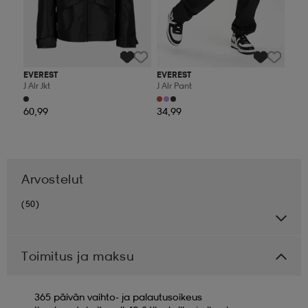
EVEREST
EVEREST
J Alr Jkt
J Alr Pant
60,99
34,99
Arvostelut
(50)
Toimitus ja maksu
365 päivän vaihto- ja palautusoikeus