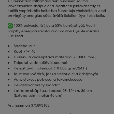
suurennetaan ratkomalla auki punainen sauma
lahkeensuiden sisäpuolelta. Vaatteen pintakäsittely ei
sisällä ympäristölle haitallisia fluorattuja yhdisteitä ja vuori
on värjätty energiaa säästävällä Solution Dye -tekniikalla.
100% polyesteriä (josta 53% kierrätettyä). Vuori
värjätty energiaa säästävällä Solution Dye -tekniikalla.
Lue lisää
Sadehousut
Koot 74–140
Tuulen- ja vedenpitävä materiaali (10 000 mm)
Teipatut vedenpitävät saumat
Hengittävä materiaali (10 000 g/m²/24 h)
Joustava vyötärö, jonka sisäpuolella kiristysnyöri
Vahvistukset polvissa ja takamuksessa
Heijastavat yksityiskohdat
Lahkeen sisäpituus koossa 98–104: n. 36 cm
(Extend-toiminnolla: 40 cm)
Art. nummer: 375893103