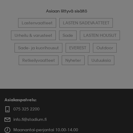
Asiaan liittyvä sisältö
Lastenvaatteet
LASTEN SADEVAATTEET
Urheilu & varusteet
Sade
LASTEN HOUSUT
Sade- ja kuorihousut
EVEREST
Outdoor
Retkeilyvaatteet
Nyheter
Uutuuksia
Asiakaspalvelu:
075 325 2200
info.fi@stadium.fi
Maanantai-perjantai 10.00-14.00