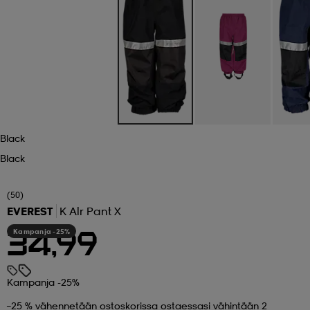
 ja otsapannat
kengät
rrastot
kengät
rit
alit
eet & lapaset
skengät
ihaiset
skengät
tarvikkeet
saappaat
saappaat
eet & lapaset
kengät
Black
Black
rrastot
alit
aatteet
alit
er
(50)
EVEREST
K Alr Pant X
Kampanja -25%
34,99
kengät
aatteet
kengät
rrastot
Kampanja -25%
aatteet
ykengät
olasit
ykengät
–25 % vähennetään ostoskorissa ostaessasi vähintään 2