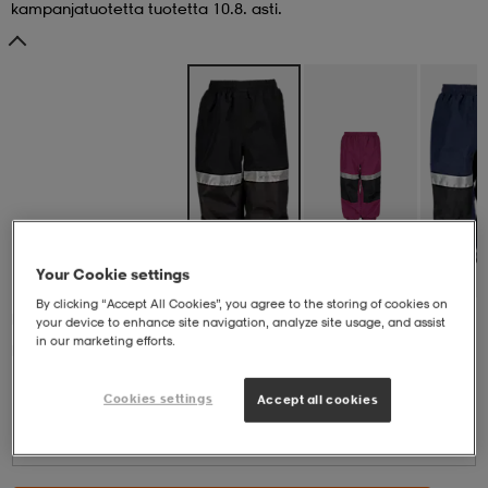
kampanjatuotetta tuotetta 10.8. asti.
aatteet
tarvikkeet
set
tarvikkeet
aatteet
olasit
asut
set
set
it
a
Your Cookie settings
asut
huolto
asut
By clicking “Accept All Cookies”, you agree to the storing of cookies on
Black
your device to enhance site navigation, analyze site usage, and assist
in our marketing efforts.
Black
it
it
Cookies settings
Accept all cookies
Valitse koko
Valitse koko
huolto
huolto