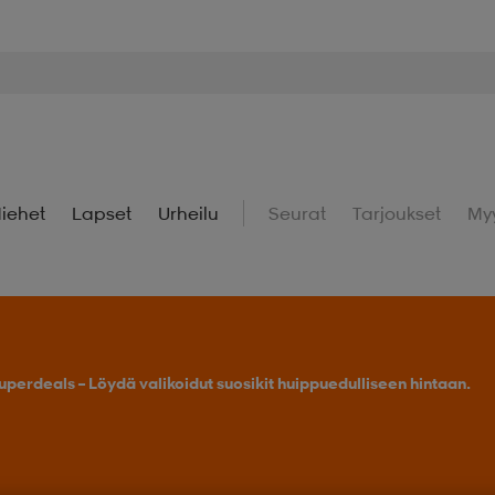
iehet
Lapset
Urheilu
Seurat
Tarjoukset
My
uperdeals – Löydä valikoidut suosikit huippuedulliseen hintaan.