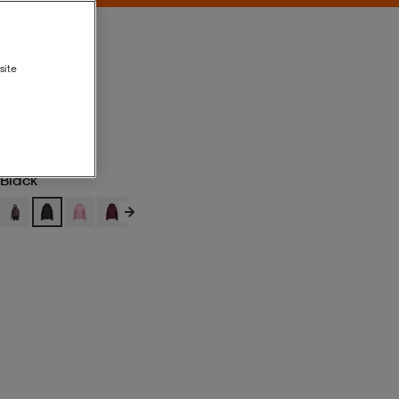
site
Black
Black