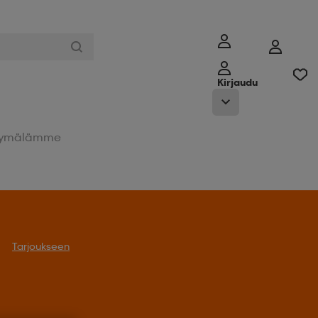
Kirjaudu
ymälämme
Tarjoukseen