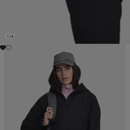
1
/
8