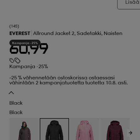
Lisää
(145)
EVEREST
Allround Jacket 2, Sadetakki, Naisten
Kampanja -25%
60,99
Kampanja -25%
–25 % vähennetään ostoskorissa ostaessasi
vähintään 2 kampanjatuotetta tuotetta 10.8. asti.
Black
Black