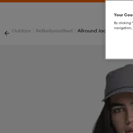
Your Cook
By clicking 
navigation, 
|
|
Outdoor
Retkeilyvaatteet
Allround Jacket 2, Sadet