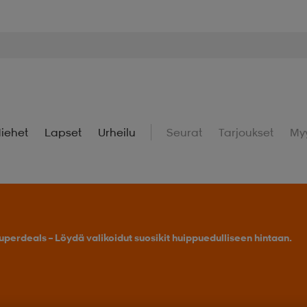
iehet
Lapset
Urheilu
Seurat
Tarjoukset
My
uperdeals – Löydä valikoidut suosikit huippuedulliseen hintaan.