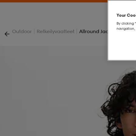
Your Cook
By clicking 
navigation, 
|
|
Outdoor
Retkeilyvaatteet
Allround Jacket 2, Sadet