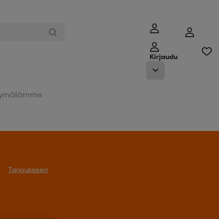
Kirjaudu
ymälämme
Tarjoukseen