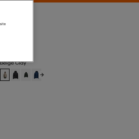
site
Beige Clay
Beige Clay