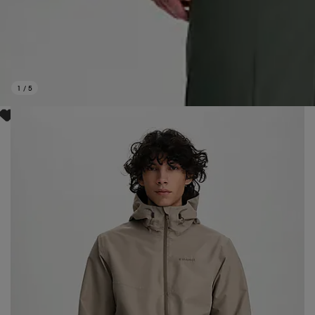
1
/
5