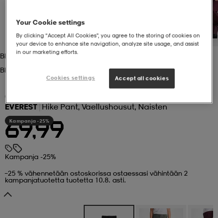
 ja otsapannat
kengät
rrastot
kengät
rit
alit
Your Cookie settings
By clicking “Accept All Cookies”, you agree to the storing of cookies on
your device to enhance site navigation, analyze site usage, and assist
in our marketing efforts.
Black
eet & lapaset
skengät
ihaiset
skengät
tarvikkeet
Black
Cookies settings
Accept all cookies
saappaat
saappaat
eet & lapaset
kengät
(33)
EVEREST
Hike Pant, Vaellushousut, Naisten
Kampanja -25%
69,99
rrastot
alit
aatteet
alit
er
Kampanja -25%
kengät
aatteet
kengät
rrastot
–25 % vähennetään ostoskorissa ostaessasi vähintään 2
kampanjatuotetta tuotetta 10.8. asti.
aatteet
ykengät
olasit
ykengät