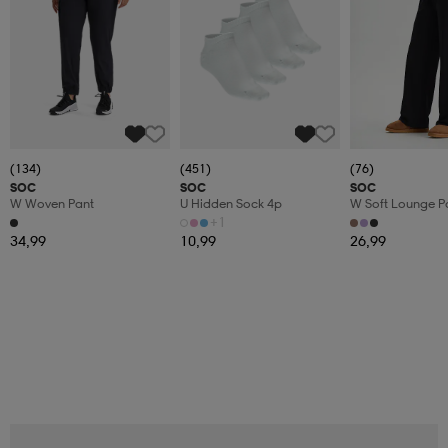
(134)
(451)
(76)
SOC
SOC
SOC
W Woven Pant
U Hidden Sock 4p
W Soft Lounge P
+1
34,99
10,99
26,99