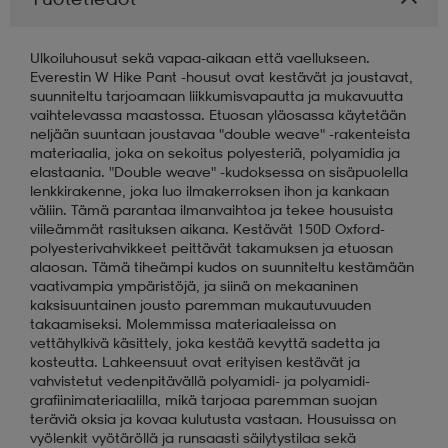
Ulkoiluhousut sekä vapaa-aikaan että vaellukseen.
Everestin W Hike Pant -housut ovat kestävät ja joustavat,
suunniteltu tarjoamaan liikkumisvapautta ja mukavuutta
vaihtelevassa maastossa. Etuosan yläosassa käytetään
neljään suuntaan joustavaa "double weave" -rakenteista
materiaalia, joka on sekoitus polyesteriä, polyamidia ja
elastaania. "Double weave" -kudoksessa on sisäpuolella
lenkkirakenne, joka luo ilmakerroksen ihon ja kankaan
väliin. Tämä parantaa ilmanvaihtoa ja tekee housuista
viileämmät rasituksen aikana. Kestävät 150D Oxford-
polyesterivahvikkeet peittävät takamuksen ja etuosan
alaosan. Tämä tiheämpi kudos on suunniteltu kestämään
vaativampia ympäristöjä, ja siinä on mekaaninen
kaksisuuntainen jousto paremman mukautuvuuden
takaamiseksi. Molemmissa materiaaleissa on
vettähylkivä käsittely, joka kestää kevyttä sadetta ja
kosteutta. Lahkeensuut ovat erityisen kestävät ja
vahvistetut vedenpitävällä polyamidi- ja polyamidi-
grafiinimateriaalilla, mikä tarjoaa paremman suojan
teräviä oksia ja kovaa kulutusta vastaan. Housuissa on
vyölenkit vyötäröllä ja runsaasti säilytystilaa sekä