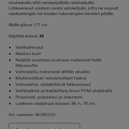
sivutaskuilla että vetoketjullisilla reisitaskuilla.
Lahkeensuut voidaan avata vetoketjulla, jotta ne sopivat
vaelluskengän tai muiden tukevampien kenkien päälle.
Mallin pituus 177 cm
Käyttää kokoa:
38
Vaellushousut
Naisten koot
Neljään suuntaan joustava materiaali lisää
liikkuvuutta
Vahvistettu materiaali alttiilla alueilla
Käytännölliset vetoketjulliset taskut
Vahvistetut, säädettävät lahkeensuut
Vettähylkivä pintakäsittely ilman PFAS-yhdisteitä
Polyamidi, polyesteri ja elastaani
Lahkeen sisäpituus koossa 38: n. 78 cm.
Art. nummer: 401853101