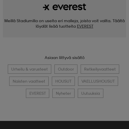
Meillä Stadiumilla on useita eri malleja, joista voit valita. Täältä
löydät lisää tuotteita
EVEREST
Asiaan liittyvä sisältö
Urheilu & varusteet
Outdoor
Retkeilyvaatteet
Naisten vaatteet
HOUSUT
VAELLUSHOUSUT
EVEREST
Nyheter
Uutuuksia