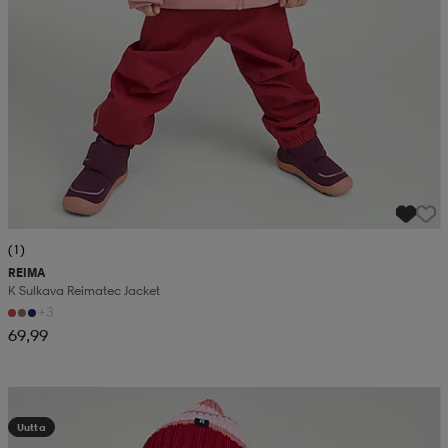
(1)
REIMA
K Sulkava Reimatec Jacket
+3
69,99
Kampanja -25%
Uutta