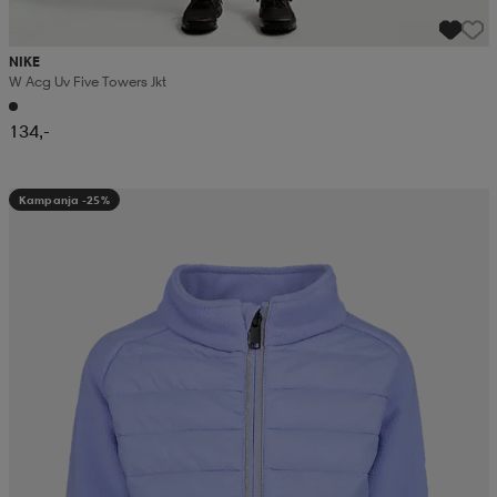
NIKE
W Acg Uv Five Towers Jkt
134,-
Kampanja -25%