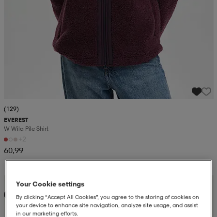
(129)
EVEREST
W Wila Pile Shirt
+2
60,99
Kampanja -25%
Your Cookie settings
Uutta
By clicking “Accept All Cookies”, you agree to the storing of cookies on
your device to enhance site navigation, analyze site usage, and assist
in our marketing efforts.