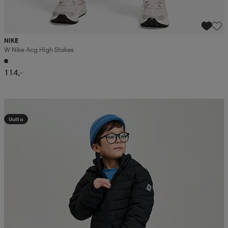
NIKE
W Nike Acg High Stakes
114,-
Kampanja -25%
Uutta