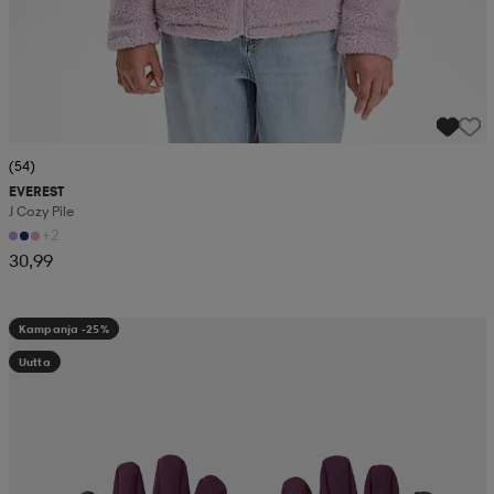
(54)
EVEREST
J Cozy Pile
+2
30,99
Kampanja -25%
Uutta