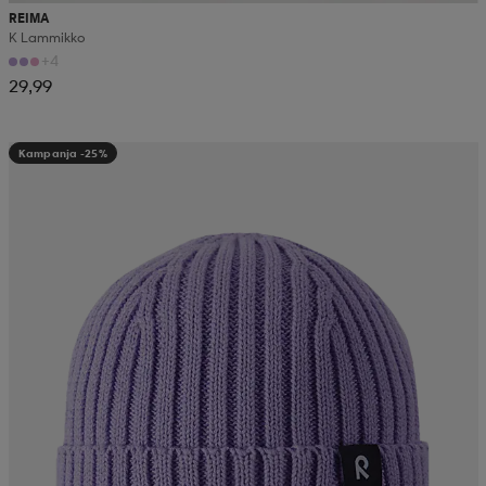
REIMA
K Lammikko
+4
29,99
Kampanja -25%