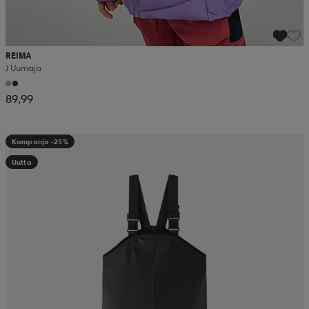
REIMA
J Uumaja
89,99
Kampanja -25%
Uutta