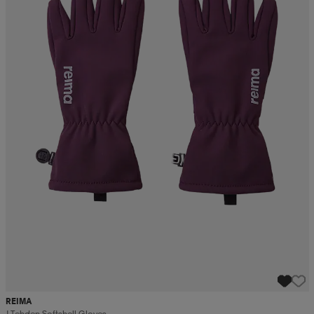
REIMA
J Tehden Softshell Gloves