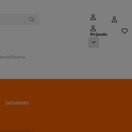
Kirjaudu
ymälämme
Tarjoukseen