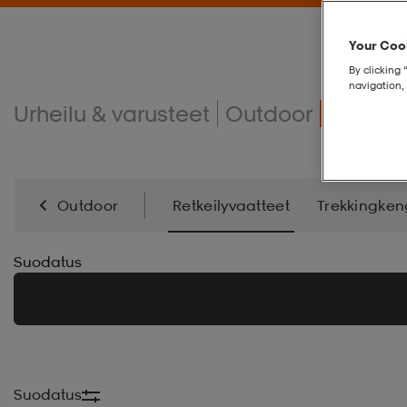
Your Cook
By clicking 
navigation, 
Urheilu & varusteet
Outdoor
Retkei
Outdoor
Retkeilyvaatteet
Trekkingken
Makuupussit & Ilmapatjat
Retkeilytarvikkeet
Suodatus
Suodatus