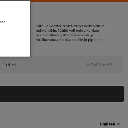
site
Oikeilla vaatteilla olet valmis kaikenlaisiin
seikkailuihin. Täältä voit ostaa kaikkea
sadevaatteista, fleecepuseroista ja
vaellushousuista alusasuihin ja pipoihin.
Teltat
Näytä lisää
gienia Ja Terveys
Lajittelu