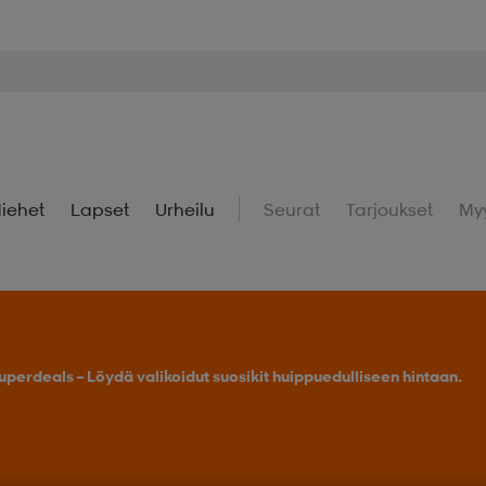
iehet
Lapset
Urheilu
Seurat
Tarjoukset
My
uperdeals – Löydä valikoidut suosikit huippuedulliseen hintaan.