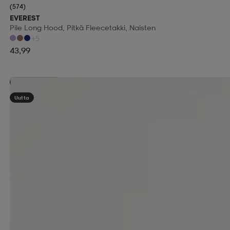
(574)
EVEREST
Pile Long Hood, Pitkä Fleecetakki, Naisten
+5
43,99
Kampanja -25%
Uutta