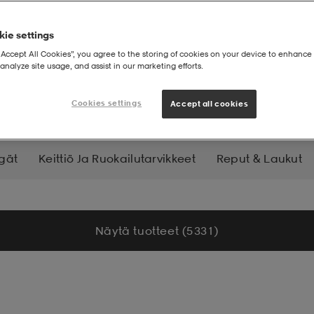
ie settings
“Accept All Cookies”, you agree to the storing of cookies on your device to enhance 
analyze site usage, and assist in our marketing efforts.
lyvaatteet
Cookies settings
Accept all cookies
gät
Keittiö Ja Ruokailutarvikkeet
Reput & Laukut
Lamput, Valot Ja Lataus
Työkalut Ja Varusteet
Hy
Näytä tuotteet (5 331)