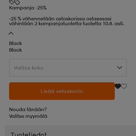
Kampanja -25%
–25 % vähennetään ostoskorissa ostaessasi
vähintään 2 kampanjatuotetta tuotetta 10.8. asti.
Black
Black
Valitse koko
Valitse koko
Lisää ostoskoriin
Nouda tänään?
Valitse
myymälä
Tuotetiedot