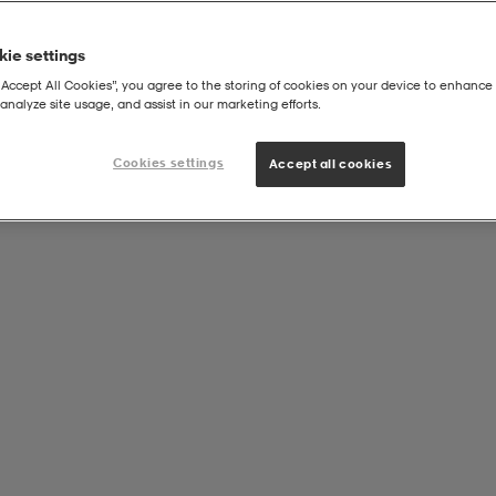
ie settings
“Accept All Cookies”, you agree to the storing of cookies on your device to enhance 
analyze site usage, and assist in our marketing efforts.
Cookies settings
Accept all cookies