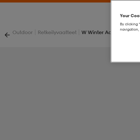
Your Cook
By clicking 
navigation, 
|
|
Outdoor
Retkeilyvaatteet
W Winter Act Pnt