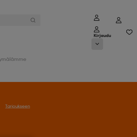
Kirjaudu
ymälämme
Tarjoukseen