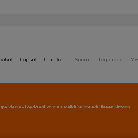
iehet
Lapset
Urheilu
Seurat
Tarjoukset
My
uperdeals – Löydä valikoidut suosikit huippuedulliseen hintaan.