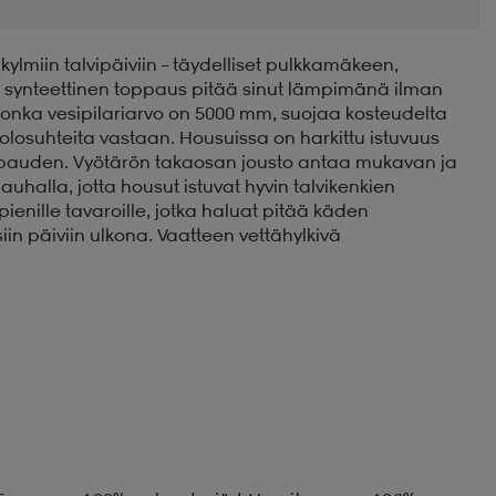
kylmiin talvipäiviin – täydelliset pulkkamäkeen,
Kevyt synteettinen toppaus pitää sinut lämpimänä ilman
jonka vesipilariarvo on 5000 mm, suojaa kosteudelta
äolosuhteita vastaan. Housuissa on harkittu istuvuus
svapauden. Vyötärön takaosan jousto antaa mukavan ja
halla, jotta housut istuvat hyvin talvikenkien
 pienille tavaroille, jotka haluat pitää käden
siin päiviin ulkona. Vaatteen vettähylkivä