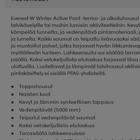
Everest W Winter Active Pant -termo- ja ulkoiluhousut 
talvikävelyille tai muihin lumisiin aktiviteetteihin. 
kömpelöä tunnetta, ja vedenpitävä pintamateriaali, 
ja lumelta. Kaikki saumat on teipattu lisäsuojaksi sä
ja muotoillut polvet, jotka tarjoavat hyvän liikkumi
myötäilevän tunteen. Lahkeensuita voi säätää tarranau
päällä. Kaksi vetoketjullista etutaskua tarjoavat tilaa
ulottuvilla. Luotettavat ja lämpimät talvihousut aktiivi
pintakäsittely ei sisällä PFAS-yhdisteitä.
Toppahousut
Naisten koot
Kevyt ja lämmin synteettinen toppaus
Vedenpitävät (5000 mm)
Teipatut vedenpitävät saumat
Kaksi vetoketjullista etutaskua
Tarrasäätö lahkeensuissa