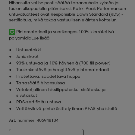
Hihansuita voi helposti säätää tarranauhalla kylmän ja
tuulen ulkopuolelle pitämiseksi. Kaikki Peak Performancen
untuvatuotteet ovat Responsible Down Standard (RDS) -
sertifioituja, mikä takaa vastuullisen eläinten kohtelun.
Pintamateriaali ja vuorikangas 100% kierrätettyä
polyamidia
Lue lisää
Untuvatakki
Juniorikoot
90% untuvaa ja 10% höyheniä (700 fill power)
Tuulenkestävä ja hengittävä pintamateriaali
Irrotettava, säädettävä huppu
Tarrasäätö hihansuissa
Vetoketjullinen hissilipputasku, sisätasku ja
sivutaskut
RDS-sertifioitu untuva
Vettähylkivä pintakäsittely ilman PFAS-yhdisteitä
Art. nummer: 406948104