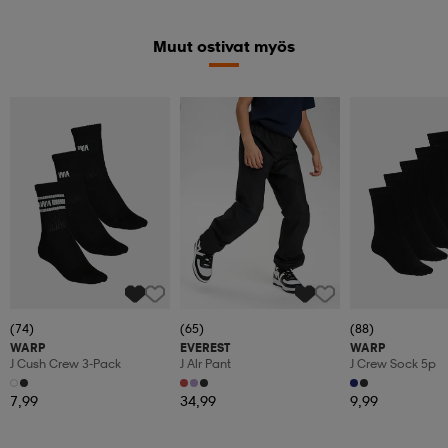
Muut ostivat myös
Kampanja -25%
(74)
(65)
(88)
WARP
EVEREST
WARP
J Cush Crew 3-Pack
J Alr Pant
J Crew Sock 5p
7,99
34,99
9,99