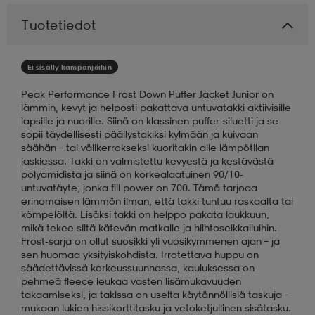
Tuotetiedot
aatteet
tarvikkeet
set
tarvikkeet
aatteet
Ei sisälly kampanjoihin
olasit
asut
set
Peak Performance Frost Down Puffer Jacket Junior on
lämmin, kevyt ja helposti pakattava untuvatakki aktiivisille
lapsille ja nuorille. Siinä on klassinen puffer-siluetti ja se
sopii täydellisesti päällystakiksi kylmään ja kuivaan
set
it
a
säähän – tai välikerrokseksi kuoritakin alle lämpötilan
laskiessa. Takki on valmistettu kevyestä ja kestävästä
polyamidista ja siinä on korkealaatuinen 90/10-
untuvatäyte, jonka fill power on 700. Tämä tarjoaa
asut
huolto
asut
erinomaisen lämmön ilman, että takki tuntuu raskaalta tai
kömpelöltä. Lisäksi takki on helppo pakata laukkuun,
mikä tekee siitä kätevän matkalle ja hiihtoseikkailuihin.
Frost-sarja on ollut suosikki yli vuosikymmenen ajan – ja
it
it
sen huomaa yksityiskohdista. Irrotettava huppu on
säädettävissä korkeussuunnassa, kauluksessa on
pehmeä fleece leukaa vasten lisämukavuuden
takaamiseksi, ja takissa on useita käytännöllisiä taskuja –
huolto
huolto
mukaan lukien hissikorttitasku ja vetoketjullinen sisätasku.