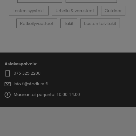
Lasten syystakit
Urheilu & varusteet
Outdoor
Retkeilyvaatteet
Takit
Lasten talvitakit
Asiakaspalvelu:
075 325 2200
info.fi@stadium.fi
Maanantai-perjantai 10.00-14.00