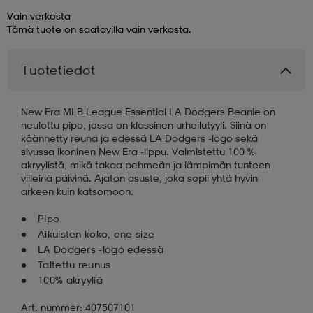
Vain verkosta
Tämä tuote on saatavilla vain verkosta.
aatteet
tarvikkeet
set
tarvikkeet
aatteet
Tuotetiedot
olasit
asut
set
New Era MLB League Essential LA Dodgers Beanie on
neulottu pipo, jossa on klassinen urheilutyyli. Siinä on
set
it
a
käännetty reuna ja edessä LA Dodgers -logo sekä
sivussa ikoninen New Era -lippu. Valmistettu 100 %
akryylistä, mikä takaa pehmeän ja lämpimän tunteen
viileinä päivinä. Ajaton asuste, joka sopii yhtä hyvin
asut
huolto
asut
arkeen kuin katsomoon.
Pipo
Aikuisten koko, one size
it
it
LA Dodgers -logo edessä
Taitettu reunus
100% akryyliä
huolto
huolto
Art. nummer: 407507101