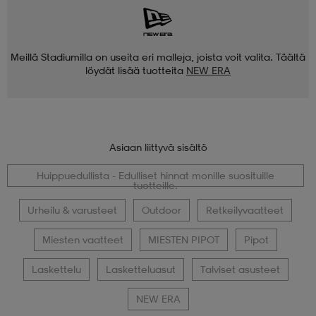
Meillä Stadiumilla on useita eri malleja, joista voit valita. Täältä
löydät lisää tuotteita
NEW ERA
Asiaan liittyvä sisältö
Huippuedullista - Edulliset hinnat monille suosituille
tuotteille.
Urheilu & varusteet
Outdoor
Retkeilyvaatteet
Miesten vaatteet
MIESTEN PIPOT
Pipot
Laskettelu
Lasketteluasut
Talviset asusteet
NEW ERA