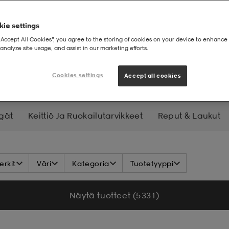
ie settings
“Accept All Cookies”, you agree to the storing of cookies on your device to enhance 
analyze site usage, and assist in our marketing efforts.
lyvaatteet
Cookies settings
Accept all cookies
gät
Keittiö Ja Ruokailutarvikkeet
Reput & Laukut
Lamput, Valot Ja Lataus
Työkalut Ja Varusteet
Hy
rkit
Väri
Kategoria
Tuotetyyppi
Näytä tuotteet (5 331)