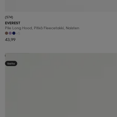
(574)
EVEREST
Pile Long Hood, Pitkä Fleecetakki, Naisten
+5
43,99
Kampanja -25%
Uutta