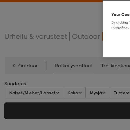
Your Cook
By clicking 
navigation, 
Urheilu & varusteet
Outdoor
Retkei
Outdoor
Retkeilyvaatteet
Trekkingken
Makuupussit & Ilmapatjat
Retkeilytarvikkeet
Suodatus
Naiset/Miehet/Lapset
Koko
Myyjä
Tuoteme