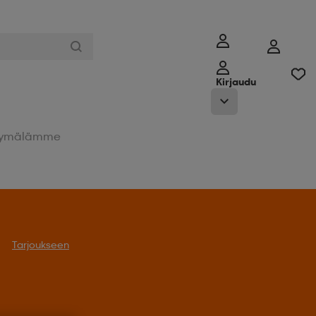
Kirjaudu
ymälämme
Tarjoukseen