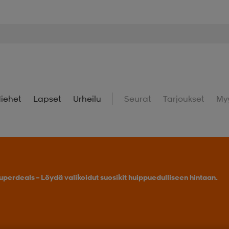
iehet
Lapset
Urheilu
Seurat
Tarjoukset
My
uperdeals – Löydä valikoidut suosikit huippuedulliseen hintaan.