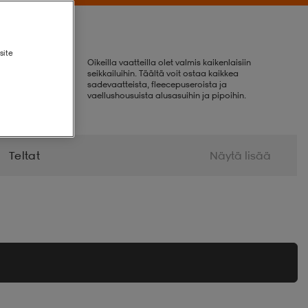
site
Oikeilla vaatteilla olet valmis kaikenlaisiin
seikkailuihin. Täältä voit ostaa kaikkea
sadevaatteista, fleecepuseroista ja
vaellushousuista alusasuihin ja pipoihin.
Teltat
Näytä lisää
gienia Ja Terveys