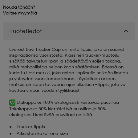
Nouda tänään?
Valitse
myymälä
aatteet
tarvikkeet
set
tarvikkeet
aatteet
Tuotetiedot
olasit
asut
set
Everest Levi Trucker Cap on rento lippis, joka on saanut
inspiraationsa vuoristosta. Klassinen trucker-muotoilu
set
it
a
sisältää taivutetun lipan ja säädettävän soljen takana,
mikä mahdollistaa helpon koon säätämisen. Edessä on
kudottu Levi-merkki, joka antaa lippikselle selkeän ilmeen
ja yhteyden vuoristomaailmaan. Täydellinen arkeen,
asut
huolto
asut
matkustamiseen tai vapaa-ajan ulkoiluun – lippis, jota voi
käyttää ympäri vuoden tyylikkäästi.
Etukappale: 100% ekologisesti kestävää puuvillaa |
it
it
Takakappale: 50% kierrätettyä puuvillaa ja 50%
ekologisesti kestävää puuvillaa
Lue lisää
Trucker-lippis
huolto
huolto
Aikuisten koko, one size