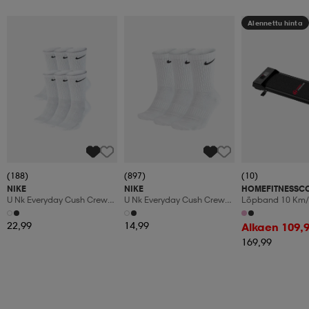
Alennettu hinta
(188)
(897)
(10)
NIKE
NIKE
HOMEFITNESSC
U Nk Everyday Cush Crew
U Nk Everyday Cush Crew
Löpband 10 Km/
6pr-Bd
3pr
Manuaalinen Kal
Led-Display
22,99
14,99
Alkaen 109,
169,99