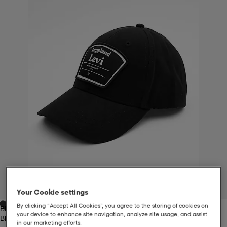
liivit
ikengät
t & pikeepaidat
ikengät
t
saappaat
ingkengät
t
ingkengät
at ja topit
elikengät
dat
engät
engät
t & pikeepaidat
allokengät
t & pikeepaidat
ilykengät
 ja otsapannat
ilykengät
-/Tennis-kengät
t & mekot
andy-/Käsipallo-kengät
eet & lapaset
andy-/Käsipallo-kengät
t & mekot
ikengät
1
/
3
Your Cookie settings
By clicking “Accept All Cookies”, you agree to the storing of cookies on
Black
allokengät
allokengät
engät
your device to enhance site navigation, analyze site usage, and assist
Black
in our marketing efforts.