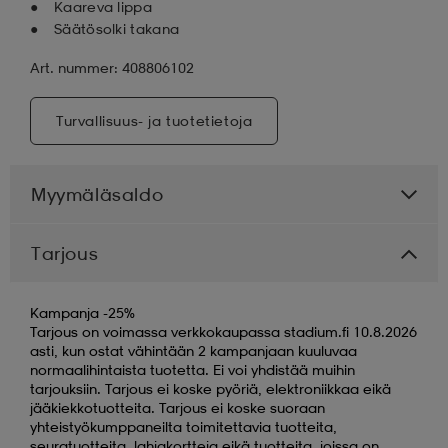
Kaareva lippa
Säätösolki takana
Art. nummer: 408806102
Turvallisuus- ja tuotetietoja
Myymäläsaldo
Tarjous
Kampanja -25%
Tarjous on voimassa verkkokaupassa stadium.fi 10.8.2026
asti, kun ostat vähintään 2 kampanjaan kuuluvaa
normaalihintaista tuotetta. Ei voi yhdistää muihin
tarjouksiin. Tarjous ei koske pyöriä, elektroniikkaa eikä
jääkiekkotuotteita. Tarjous ei koske suoraan
yhteistyökumppaneilta toimitettavia tuotteita,
seuratuotteita, lahjakortteja eikä tuotteita, joissa on