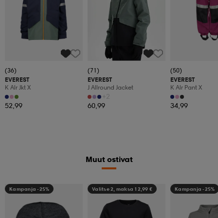
(36)
(71)
(50)
EVEREST
EVEREST
EVEREST
K Alr Jkt X
J Allround Jacket
K Alr Pant X
+2
52,99
60,99
34,99
Muut ostivat
Kampanja -25%
Valitse 2, maksa 12,99 €
Kampanja -25%