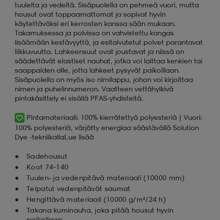
tuulelta ja vedeltä. Sisäpuolella on pehmeä vuori, mutta
housut ovat toppaamattomat ja sopivat hyvin
käytettäväksi eri kerrosten kanssa sään mukaan.
Takamuksessa ja polvissa on vahvistettu kangas
lisäämään kestävyyttä, ja esitaivutetut polvet parantavat
liikkuvuutta. Lahkeensuut ovat joustavat ja niissä on
säädettävät elastiset nauhat, jotka voi laittaa kenkien tai
saappaiden alle, jotta lahkeet pysyvät paikoillaan.
Sisäpuolella on myös iso nimilappu, johon voi kirjoittaa
nimen ja puhelinnumeron. Vaatteen vettähylkivä
pintakäsittely ei sisällä PFAS-yhdisteitä.
Pintamateriaali: 100% kierrätettyä polyesteriä | Vuori:
100% polyesteriä, värjätty energiaa säästävällä Solution
Dye -tekniikalla
Lue lisää
Sadehousut
Koot 74–140
Tuulen- ja vedenpitävä materiaali (10 000 mm)
Teipatut vedenpitävät saumat
Hengittävä materiaali (10 000 g/m²/24 h)
Takana kuminauha, joka pitää housut hyvin
paikallaan