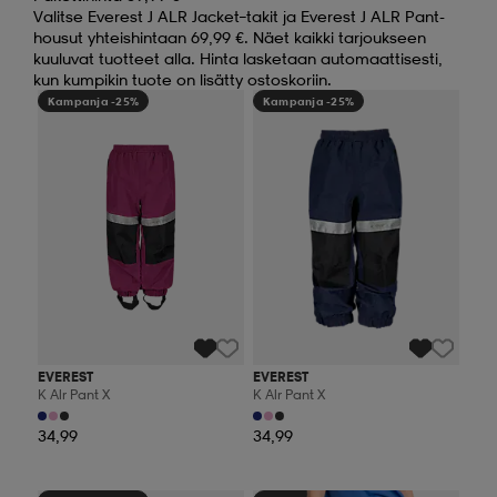
Valitse Everest J ALR Jacket–takit ja Everest J ALR Pant-
housut yhteishintaan 69,99 €. Näet kaikki tarjoukseen
kuuluvat tuotteet alla. Hinta lasketaan automaattisesti,
kun kumpikin tuote on lisätty ostoskoriin.
Kampanja -25%
Kampanja -25%
EVEREST
EVEREST
K Alr Pant X
K Alr Pant X
34,99
34,99