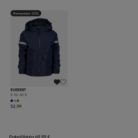
Kampanja -25%
EVEREST
K Alr Jkt X
52,99
Pakettihinta 69,99 €