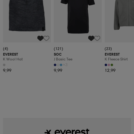
(4)
(121)
(23)
EVEREST
SOC
EVEREST
K Wool Hat
J Basic Tee
K Fleece Shirt
+3
9,99
9,99
12,99