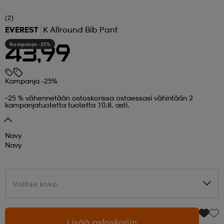
(2)
 ja otsapannat
kengät
rrastot
kengät
rit
alit
EVEREST
K Allround Bib Pant
Kampanja -25%
43,99
eet & lapaset
skengät
ihaiset
skengät
tarvikkeet
Kampanja -25%
saappaat
saappaat
eet & lapaset
kengät
–25 % vähennetään ostoskorissa ostaessasi vähintään 2
kampanjatuotetta tuotetta 10.8. asti.
rrastot
alit
aatteet
alit
er
Navy
Navy
kengät
aatteet
kengät
rrastot
Valitse koko
Valitse koko
aatteet
ykengät
olasit
ykengät
Lisää ostoskoriin