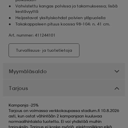
Vahvistettu kangas polvissa ja takamuksessa; lisää
kestävyyttä
Heijastavat yksityiskohdat polvien yläpuolella
Takakappaleen pituus koossa 98–104: n. 41 cm.
Art. nummer: 411244101
Turvallisuus- ja tuotetietoja
Myymäläsaldo
Tarjous
Kampanja -25%
Tarjous on voimassa verkkokaupassa stadium.fi 10.8.2026
asti, kun ostat vähintään 2 kampanjaan kuuluvaa
normaalihintaista tuotetta. Ei voi yhdistää muihin
tarjouksiin. Tarjous ei koske pyöriä, elektroniikkaa eikä