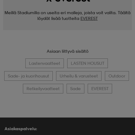
Meillä Stadiumilla on useita eri malleja, joista voit valita. Täältä
löydät lisää tuotteita
EVEREST
Asiaan liittyvä sisältö
Lastenvaatteet
LASTEN HOUSUT
Sade- ja kuorihousut
Urheilu & varusteet
Outdoor
Retkeilyvaatteet
Sade
EVEREST
Asiakaspalvelu: