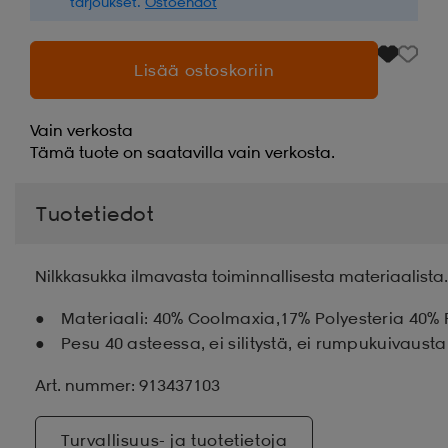
tarjoukset.
Ostoehdot
Lisää ostoskoriin
Vain verkosta
Tämä tuote on saatavilla vain verkosta.
Tuotetiedot
Nilkkasukka ilmavasta toiminnallisesta materiaalista
Materiaali: 40% Coolmaxia,17% Polyesteria 40%
Pesu 40 asteessa, ei silitystä, ei rumpukuivausta
Art. nummer: 913437103
Turvallisuus- ja tuotetietoja