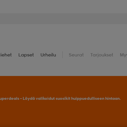
iehet
Lapset
Urheilu
Seurat
Tarjoukset
My
uperdeals – Löydä valikoidut suosikit huippuedulliseen hintaan.