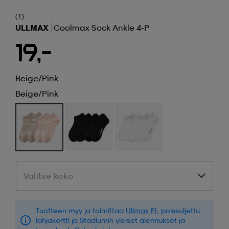
(1)
ULLMAX
Coolmax Sock Ankle 4-P
19,-
Beige/pink
Beige/pink
Valitse koko
Valitse koko
Tuotteen myy ja toimittaa
Ullmax FI
, poissuljettu
lahjakortti ja Stadiumin yleiset alennukset ja