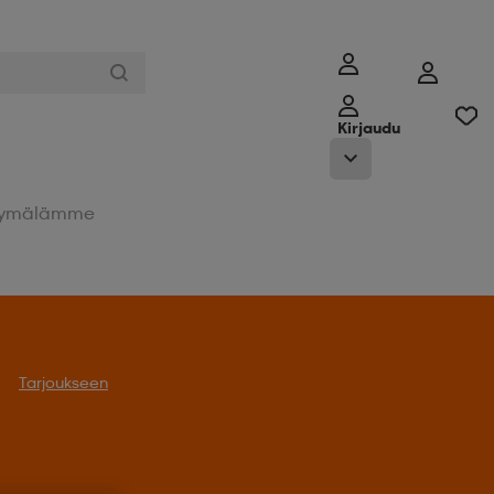
Kirjaudu
ymälämme
Tarjoukseen