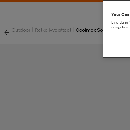
Your Cook
By clicking 
navigation, 
|
|
Outdoor
Retkeilyvaatteet
Coolmax Sock Ankle 4-P