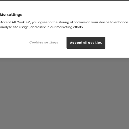
ie settings
“Accept All Cookies”, you agree to the storing of cookies on your device to enhance 
analyze site usage, and assist in our marketing efforts.
Cookies settings
Accept all cookies