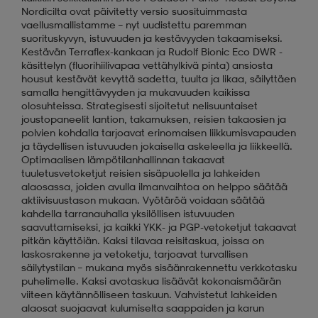
Nordicilta ovat päivitetty versio suosituimmasta
vaellusmallistamme – nyt uudistettu paremman
suorituskyvyn, istuvuuden ja kestävyyden takaamiseksi.
Kestävän Terraflex-kankaan ja Rudolf Bionic Eco DWR -
käsittelyn (fluorihiilivapaa vettähylkivä pinta) ansiosta
housut kestävät kevyttä sadetta, tuulta ja likaa, säilyttäen
samalla hengittävyyden ja mukavuuden kaikissa
olosuhteissa. Strategisesti sijoitetut nelisuuntaiset
joustopaneelit lantion, takamuksen, reisien takaosien ja
polvien kohdalla tarjoavat erinomaisen liikkumisvapauden
ja täydellisen istuvuuden jokaisella askeleella ja liikkeellä.
Optimaalisen lämpötilanhallinnan takaavat
tuuletusvetoketjut reisien sisäpuolella ja lahkeiden
alaosassa, joiden avulla ilmanvaihtoa on helppo säätää
aktiivisuustason mukaan. Vyötäröä voidaan säätää
kahdella tarranauhalla yksilöllisen istuvuuden
saavuttamiseksi, ja kaikki YKK- ja PGP-vetoketjut takaavat
pitkän käyttöiän. Kaksi tilavaa reisitaskua, joissa on
laskosrakenne ja vetoketju, tarjoavat turvallisen
säilytystilan – mukana myös sisäänrakennettu verkkotasku
puhelimelle. Kaksi avotaskua lisäävät kokonaismäärän
viiteen käytännölliseen taskuun. Vahvistetut lahkeiden
alaosat suojaavat kulumiselta saappaiden ja karun