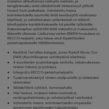
maaston aiheuttamaa rasitusta vastaan, ja
kengänkoukku sekä säädettävät lahkeensuut pitävät
housut hyvin paikallaan. Vahvistettu haara
kolminkertaisilla saumoilla lisää kestävyyttä vaativassa
käytössä, ja vahvistetuissa vyölenkeissä on kätevä
kiinnityspiste karabiinihakaselle tai pienille työkaluille.
Kaksoisnapitus vyötäröllä lisää vakautta ja mukavuutta
liikkeellä ollessasi. Lisäturvaa varten BN004-housuissa on
RECCO-heijastin, joka tekee sinut löydettäväksi
pelastuspalveluille hätätilanteessa.
Kestävä Terraflex-kangas, jossa Rudolf Bionic Eco
DWR (fluorihiilivapaa vettähylkivä käsittely)
4-suuntainen joustokangas lantiolla, takamuksessa,
reisien takana ja polvissa
Integroitu RECCO-pelastusheijastin
Tuuletusvetoketjut reisien sisäpuolella ja lahkeiden
alaosassa
Säädettävä vyötärö, tarranauhalla
Viisi taskua, mukaan lukien avotaskut,
verkkopuhelintasku ja vetoketjulliset reisitaskut
Vahvistettu haara, kolminkertaisilla ompeleilla
paremman kestävyyden takaamiseksi