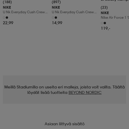
(188)
(897)
NIKE
NIKE
(23)
U Nk Everyday Cush Crew
U Nk Everyday Cush Crew
NIKE
6pr-Bd
3pr
Nike Air Force 1 
Shoes
22,99
14,99
119,-
Meillä Stadiumilla on useita eri malleja, joista voit valita. Täältä
löydät lisää tuotteita
BEYOND NORDIC
Asiaan liittyvä sisältö