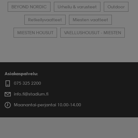
BEYOND NORDIC
Urheilu & varusteet
Outdoor
Retkeilyvaatteet
Miesten vaatteet
MIESTEN HOUSUT
VAELLUSHOUSUT - MIESTEN
Asiakaspalvelu:
075 325 2200
info.fi@stadium.fi
Maanantai-perjantai 10.00-14.00