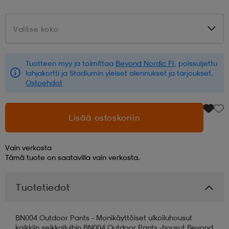
aatteet
tarvikkeet
set
tarvikkeet
aatteet
Valitse koko
Valitse koko
olasit
asut
set
Tuotteen myy ja toimittaa
Beyond Nordic FI
, poissuljettu
lahjakortti ja Stadiumin yleiset alennukset ja tarjoukset.
Ostoehdot
set
it
a
Lisää ostoskoriin
asut
huolto
asut
Vain verkosta
Tämä tuote on saatavilla vain verkosta.
it
it
Tuotetiedot
huolto
huolto
BN004 Outdoor Pants - Monikäyttöiset ulkoiluhousut
kaikkiin seikkailuihin BN004 Outdoor Pants -housut Beyond