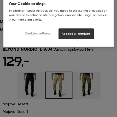
Your Cookie settings
 ja otsapannat
kengät
rrastot
kengät
rit
alit
By clicking “Accept All Cookies”, you agree to the storing of cookies on
your device to enhance site navigation, analyze site usage, and assist
in our marketing efforts.
Mojave Desert
Mojave Desert
eet & lapaset
skengät
ihaiset
skengät
tarvikkeet
Cookies settings
Accept all cookies
(1)
BEYOND NORDIC
Bn004 Vandringsbyxa Herr
saappaat
saappaat
eet & lapaset
kengät
129,-
rrastot
alit
aatteet
alit
er
kengät
aatteet
kengät
rrastot
Mojave Desert
aatteet
ykengät
olasit
ykengät
Mojave Desert