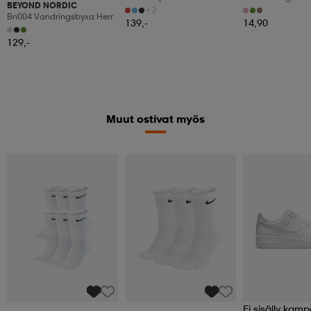
BEYOND NORDIC
Vandringsbyxa Herr
Fine 3-Layer Line
+2
Bn004 Vandringsbyxa Herr
Merino
139,-
14,90
129,-
Muut ostivat myös
Ei sisälly kamp