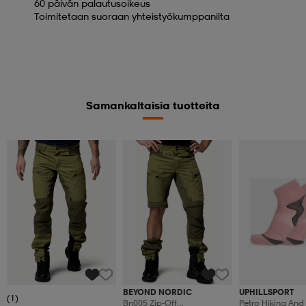
60 päivän palautusoikeus
Toimitetaan suoraan yhteistyökumppanilta
Samankaltaisia tuotteita
BEYOND NORDIC
UPHILLSPORT
(1)
Bn005 Zip-Off
Petro Hiking And