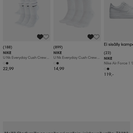
Ei sisälly kamp
(188)
(899)
NIKE
NIKE
(23)
U Nk Everyday Cush Crew
U Nk Everyday Cush Crew
NIKE
6pr-Bd
3pr
Nike Air Force 1 
Shoes
22,99
14,99
119,-