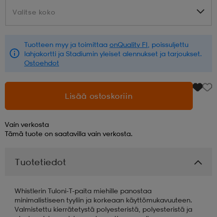
Valitse koko
Valitse koko
aatteet
tarvikkeet
set
tarvikkeet
aatteet
Tuotteen myy ja toimittaa
onQuality FI
, poissuljettu
lahjakortti ja Stadiumin yleiset alennukset ja tarjoukset.
olasit
asut
set
Ostoehdot
set
it
a
Lisää ostoskoriin
Vain verkosta
asut
huolto
asut
Tämä tuote on saatavilla vain verkosta.
Tuotetiedot
it
it
Whistlerin Tuloni-T-paita miehille panostaa
minimalistiseen tyyliin ja korkeaan käyttömukavuuteen.
huolto
huolto
Valmistettu kierrätetystä polyesteristä, polyesteristä ja