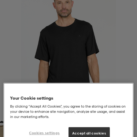
liivit
ikengät
t & pikeepaidat
ikengät
t
saappaat
ingkengät
t
ingkengät
at ja topit
elikengät
dat
engät
engät
t & pikeepaidat
allokengät
t & pikeepaidat
ilykengät
 ja otsapannat
ilykengät
-/Tennis-kengät
Your Cookie settings
t & mekot
andy-/Käsipallo-kengät
eet & lapaset
andy-/Käsipallo-kengät
t & mekot
ikengät
By clicking “Accept All Cookies”, you agree to the storing of cookies on
your device to enhance site navigation, analyze site usage, and assist
1
/
8
in our marketing efforts.
allokengät
allokengät
engät
Cookies settings
Accept all cookies