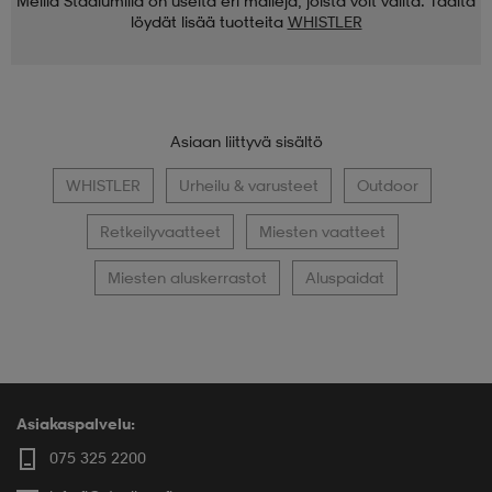
Meillä Stadiumilla on useita eri malleja, joista voit valita. Täältä
löydät lisää tuotteita
WHISTLER
Asiaan liittyvä sisältö
WHISTLER
Urheilu & varusteet
Outdoor
Retkeilyvaatteet
Miesten vaatteet
Miesten aluskerrastot
Aluspaidat
Asiakaspalvelu:
075 325 2200