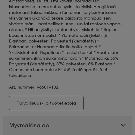
elastaanista, se istuu mukavasti normaalissa
istuvuudessa ja mukautuu hyvin liikkeisiisi. Hengittävä
materiaali takaa raikkaan tuntuman, ja yksinkertainen
yksivärinen ulkonäkö tekee paidasta monipuolisen
yhdistelmän – ihanteellinen urheiluun tai rentoon vapaa-
aikaan. * Hihan yksityiskohta: ei yksityiskohtia * Sopia:
Epäonnistuu normaalisti * Ylämateriaali (tekstiili):
Elasthan, polyesteri, Polyesteri (kierrätetty) *
Sairaanhoito: Huomaa etiketin hoito -ohjeet *
Yksityiskohdat: Hupullinen * Taskut: taskut * Vaatteiden
sulkeminen: ilman sulkemista, avoin * Materiaalia: 55%
Polyesteri (kierrätetty), 37% polyesteri, 8% Elasthan *
Olennainen huomautus: Ei sisällä eläinperäisiä ei-
tekstiiliosia
Art. nummer: 966019102
Turvallisuus- ja tuotetietoja
Myymäläsaldo