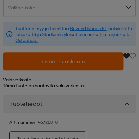
Valitse koko
Valitse koko
aatteet
tarvikkeet
set
tarvikkeet
aatteet
Tuotteen myy ja toimittaa
Beyond Nordic FI
, poissuljettu
lahjakortti ja Stadiumin yleiset alennukset ja tarjoukset.
olasit
asut
set
Ostoehdot
set
it
a
Lisää ostoskoriin
Vain verkosta
asut
huolto
asut
Tämä tuote on saatavilla vain verkosta.
Tuotetiedot
it
it
Art. nummer: 967260101
huolto
huolto
Turvallisuus- ja tuotetietoja