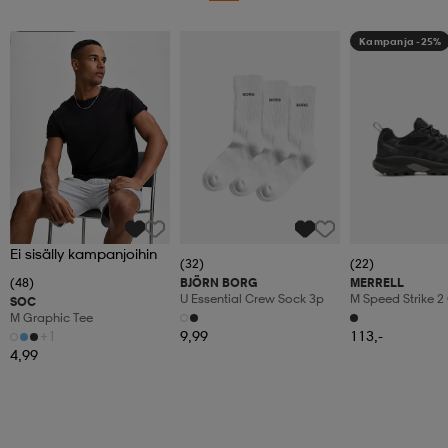
Superdeal
Kampanja -25%
Ei sisälly kampanjoihin
(32)
(22)
(48)
BJÖRN BORG
MERRELL
U Essential Crew Sock 3p
M Speed Strike 2
SOC
M Graphic Tee
+1
9,99
113,-
4,99