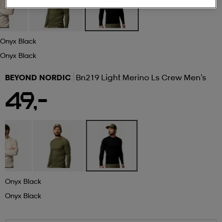
 ja otsapannat
kengät
rrastot
kengät
rit
alit
Onyx Black
Onyx Black
eet & lapaset
skengät
ihaiset
skengät
tarvikkeet
BEYOND NORDIC
Bn219 Light Merino Ls Crew Men's
49,-
saappaat
saappaat
eet & lapaset
kengät
rrastot
alit
aatteet
alit
er
kengät
aatteet
kengät
rrastot
Onyx Black
Onyx Black
aatteet
ykengät
olasit
ykengät