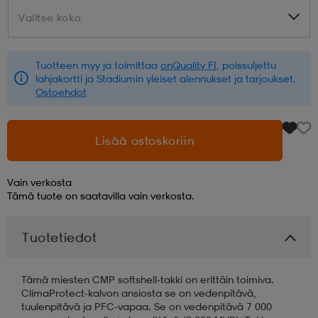
Valitse koko
Valitse koko
aatteet
tarvikkeet
set
tarvikkeet
aatteet
Tuotteen myy ja toimittaa
onQuality FI
, poissuljettu
lahjakortti ja Stadiumin yleiset alennukset ja tarjoukset.
olasit
asut
set
Ostoehdot
set
it
a
Lisää ostoskoriin
Vain verkosta
asut
huolto
asut
Tämä tuote on saatavilla vain verkosta.
Tuotetiedot
it
it
Tämä miesten CMP softshell-takki on erittäin toimiva.
ClimaProtect-kalvon ansiosta se on vedenpitävä,
huolto
huolto
tuulenpitävä ja PFC-vapaa. Se on vedenpitävä 7 000