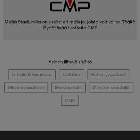
Meillä Stadiumilla on useita eri malleja, joista voit valita. Täältä
löydät lisää tuotteita
CMP
Asiaan liittyvä sisältö
Urheilu & varusteet
Outdoor
Retkeilyvaatteet
Miesten vaatteet
Miesten takit
Miesten kuoritakit
CMP