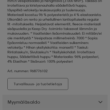
mm:n vesipatsaalla ja hengittävä (3 000 MVP). Takissa on
irrotettava ja kiristysnauhalla säädettävä huppu,
täyspitkä vetoketju leukasuojalla ja tuulensuoja.
Materiaali koostuu 96 % polyesteristä ja 4 % elastaanista.
Ulkonäkö on rento ja urheilullinen lantiopituisella regular
fit -mitoituksella. Heijastavat elementit, fleece-materiaali
sisäpuolella ja Keep Dry -toiminto takaavat lämmön ja
mukavuuden. * Vaatteiden lisäominaisuudet: Ei mitään/ei
ole merkitystä * Vesipatsas millimetreinä: 7000 * Sopia:
Epäonnistuu normaalisti * Vaatteiden sulkeminen:
vetoketju * Hihan yksityiskohta: mansetti * Taskut:
Rintatasku/n, Sivutasku/n * Yksityiskohdat: Irrotettava
huppu, Säädettävä huppu * Materiaalia: 96% polyesteri,
4% Elasthan * Sisävuori: 100% polyesteri
Art. nummer: 968776102
Turvallisuus- ja tuotetietoja
Myymäläsaldo