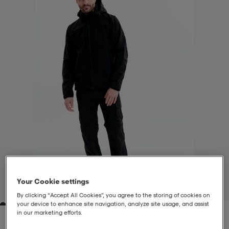
liivit
ikengät
t & pikeepaidat
ikengät
t
saappaat
ingkengät
t
ingkengät
at ja topit
elikengät
dat
engät
engät
t & pikeepaidat
allokengät
t & pikeepaidat
ilykengät
 ja otsapannat
ilykengät
-/Tennis-kengät
t & mekot
andy-/Käsipallo-kengät
eet & lapaset
andy-/Käsipallo-kengät
t & mekot
ikengät
Your Cookie settings
1
/
7
By clicking “Accept All Cookies”, you agree to the storing of cookies on
your device to enhance site navigation, analyze site usage, and assist
allokengät
allokengät
engät
in our marketing efforts.