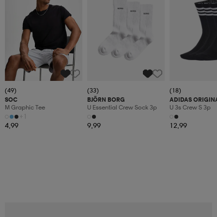
(49)
(33)
(18)
SOC
BJÖRN BORG
ADIDAS ORIGIN
M Graphic Tee
U Essential Crew Sock 3p
U 3s Crew S 3p
+1
4,99
9,99
12,99