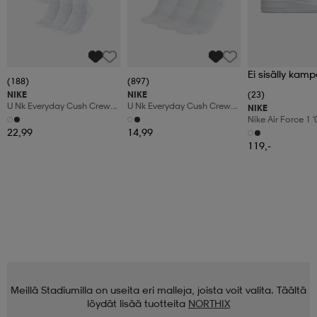
Ei sisälly kamp
(188)
(897)
NIKE
NIKE
(23)
U Nk Everyday Cush Crew
U Nk Everyday Cush Crew
NIKE
6pr-Bd
3pr
Nike Air Force 1 
Shoes
22,99
14,99
119,-
Meillä Stadiumilla on useita eri malleja, joista voit valita. Täältä
löydät lisää tuotteita
NORTHIX