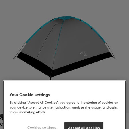
liivit
ikengät
t & pikeepaidat
ikengät
t
saappaat
ingkengät
t
ingkengät
at ja topit
elikengät
dat
engät
engät
t & pikeepaidat
allokengät
t & pikeepaidat
ilykengät
 ja otsapannat
ilykengät
-/Tennis-kengät
Your Cookie settings
t & mekot
andy-/Käsipallo-kengät
eet & lapaset
andy-/Käsipallo-kengät
t & mekot
ikengät
By clicking “Accept All Cookies”, you agree to the storing of cookies on
1
/
4
your device to enhance site navigation, analyze site usage, and assist
in our marketing efforts.
Grey
allokengät
allokengät
engät
Grey
Cookies settings
Accept all cookies