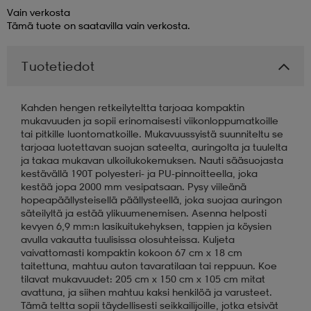
Vain verkosta
Tämä tuote on saatavilla vain verkosta.
aatteet
tarvikkeet
set
tarvikkeet
aatteet
Tuotetiedot
olasit
asut
set
Kahden hengen retkeilyteltta tarjoaa kompaktin
mukavuuden ja sopii erinomaisesti viikonloppumatkoille
tai pitkille luontomatkoille. Mukavuussyistä suunniteltu se
set
it
a
tarjoaa luotettavan suojan sateelta, auringolta ja tuulelta
ja takaa mukavan ulkoilukokemuksen. Nauti sääsuojasta
kestävällä 190T polyesteri- ja PU-pinnoitteella, joka
kestää jopa 2000 mm vesipatsaan. Pysy viileänä
asut
huolto
asut
hopeapäällysteisellä päällysteellä, joka suojaa auringon
säteilyltä ja estää ylikuumenemisen. Asenna helposti
kevyen 6,9 mm:n lasikuitukehyksen, tappien ja köysien
it
it
avulla vakautta tuulisissa olosuhteissa. Kuljeta
vaivattomasti kompaktin kokoon 67 cm x 18 cm
taitettuna, mahtuu auton tavaratilaan tai reppuun. Koe
tilavat mukavuudet: 205 cm x 150 cm x 105 cm mitat
huolto
huolto
avattuna, ja siihen mahtuu kaksi henkilöä ja varusteet.
Tämä teltta sopii täydellisesti seikkailijoille, jotka etsivät