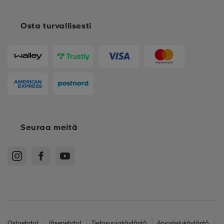
Osta turvallisesti
Seuraa meitä
Ostoehdot
Jäsenehdot
Tietosuojakäytäntö
Arvostelukäytäntö