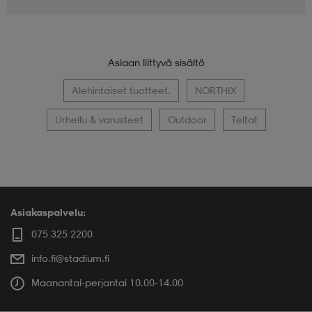
Asiaan liittyvä sisältö
Alehintaiset tuotteet.
NORTHIX
Urheilu & varusteet
Outdoor
Teltat
Asiakaspalvelu:
075 325 2200
info.fi@stadium.fi
Maanantai-perjantai 10.00-14.00