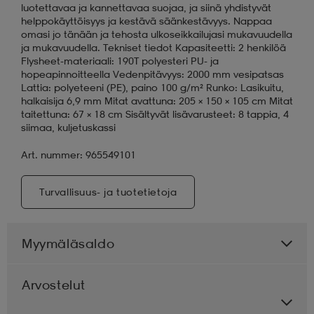
luotettavaa ja kannettavaa suojaa, ja siinä yhdistyvät
helppokäyttöisyys ja kestävä säänkestävyys. Nappaa
omasi jo tänään ja tehosta ulkoseikkailujasi mukavuudella
ja mukavuudella. Tekniset tiedot Kapasiteetti: 2 henkilöä
Flysheet-materiaali: 190T polyesteri PU- ja
hopeapinnoitteella Vedenpitävyys: 2000 mm vesipatsas
Lattia: polyeteeni (PE), paino 100 g/m² Runko: Lasikuitu,
halkaisija 6,9 mm Mitat avattuna: 205 × 150 × 105 cm Mitat
taitettuna: 67 × 18 cm Sisältyvät lisävarusteet: 8 tappia, 4
siimaa, kuljetuskassi
Art. nummer: 965549101
Turvallisuus- ja tuotetietoja
Myymäläsaldo
Arvostelut