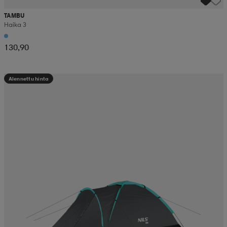
TAMBU
Haika 3
130,90
Alennettu hinta