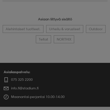
Asiaan liittyvä sisältö
Alehintaiset tuotteet.
Urheilu & varusteet
Outdoor
Teltat
NORTHIX
Asiakaspalvelu:
075 325 2200
info.fi@stadium.fi
Maanantai-perjantai 10.00-14.00