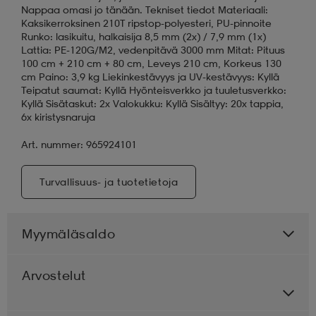
Nappaa omasi jo tänään. Tekniset tiedot Materiaali:
Kaksikerroksinen 210T ripstop-polyesteri, PU-pinnoite
Runko: lasikuitu, halkaisija 8,5 mm (2x) / 7,9 mm (1x)
Lattia: PE-120G/M2, vedenpitävä 3000 mm Mitat: Pituus
100 cm + 210 cm + 80 cm, Leveys 210 cm, Korkeus 130
cm Paino: 3,9 kg Liekinkestävyys ja UV-kestävyys: Kyllä
Teipatut saumat: Kyllä Hyönteisverkko ja tuuletusverkko:
Kyllä Sisätaskut: 2x Valokukku: Kyllä Sisältyy: 20x tappia,
6x kiristysnaruja
Art. nummer: 965924101
Turvallisuus- ja tuotetietoja
Myymäläsaldo
Arvostelut