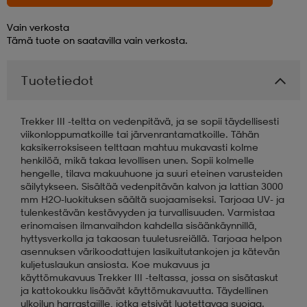
Vain verkosta
aatteet
tarvikkeet
set
tarvikkeet
aatteet
Tämä tuote on saatavilla vain verkosta.
Tuotetiedot
olasit
asut
set
Trekker III -teltta on vedenpitävä, ja se sopii täydellisesti
set
it
a
viikonloppumatkoille tai järvenrantamatkoille. Tähän
kaksikerroksiseen telttaan mahtuu mukavasti kolme
henkilöä, mikä takaa levollisen unen. Sopii kolmelle
hengelle, tilava makuuhuone ja suuri eteinen varusteiden
asut
huolto
asut
säilytykseen. Sisältää vedenpitävän kalvon ja lattian 3000
mm H2O-luokituksen säältä suojaamiseksi. Tarjoaa UV- ja
tulenkestävän kestävyyden ja turvallisuuden. Varmistaa
erinomaisen ilmanvaihdon kahdella sisäänkäynnillä,
it
it
hyttysverkolla ja takaosan tuuletusreiällä. Tarjoaa helpon
asennuksen värikoodattujen lasikuitutankojen ja kätevän
kuljetuslaukun ansiosta. Koe mukavuus ja
käyttömukavuus Trekker III -teltassa, jossa on sisätaskut
huolto
huolto
ja kattokoukku lisäävät käyttömukavuutta. Täydellinen
ulkoilun harrastajille, jotka etsivät luotettavaa suojaa.