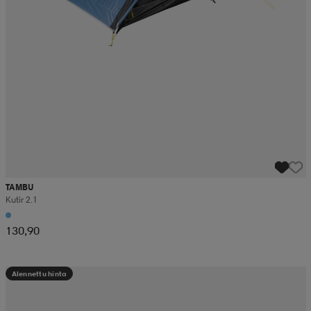
TAMBU
Kutir 2.1
130,90
Alennettu hinta