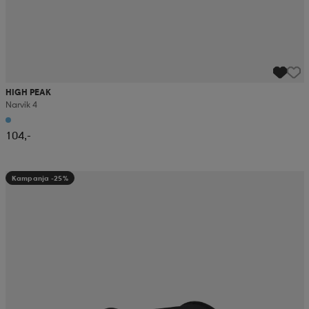
HIGH PEAK
Narvik 4
104,-
Kampanja -25%