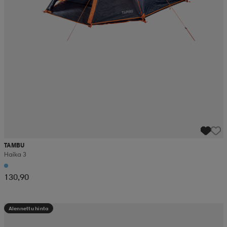
TAMBU
Haika 3
130,90
Alennettu hinta