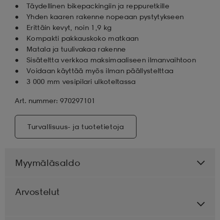
Täydellinen bikepackingiin ja reppuretkille
Yhden kaaren rakenne nopeaan pystytykseen
Erittäin kevyt, noin 1,9 kg
Kompakti pakkauskoko matkaan
Matala ja tuulivakaa rakenne
Sisäteltta verkkoa maksimaaliseen ilmanvaihtoon
Voidaan käyttää myös ilman päällystelttaa
3 000 mm vesipilari ulkoteltassa
Art. nummer: 970297101
Turvallisuus- ja tuotetietoja
Myymäläsaldo
Arvostelut