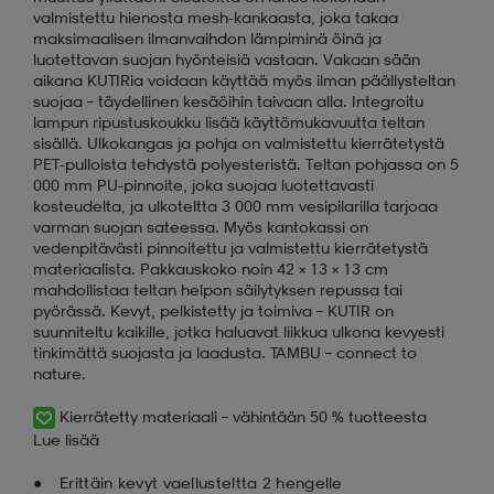
valmistettu hienosta mesh-kankaasta, joka takaa
maksimaalisen ilmanvaihdon lämpiminä öinä ja
luotettavan suojan hyönteisiä vastaan. Vakaan sään
aikana KUTIRia voidaan käyttää myös ilman päällysteltan
suojaa – täydellinen kesäöihin taivaan alla. Integroitu
lampun ripustuskoukku lisää käyttömukavuutta teltan
sisällä. Ulkokangas ja pohja on valmistettu kierrätetystä
PET-pulloista tehdystä polyesteristä. Teltan pohjassa on 5
000 mm PU-pinnoite, joka suojaa luotettavasti
kosteudelta, ja ulkoteltta 3 000 mm vesipilarilla tarjoaa
varman suojan sateessa. Myös kantokassi on
vedenpitävästi pinnoitettu ja valmistettu kierrätetystä
materiaalista. Pakkauskoko noin 42 × 13 × 13 cm
mahdollistaa teltan helpon säilytyksen repussa tai
pyörässä. Kevyt, pelkistetty ja toimiva – KUTIR on
suunniteltu kaikille, jotka haluavat liikkua ulkona kevyesti
tinkimättä suojasta ja laadusta. TAMBU – connect to
nature.
Kierrätetty materiaali – vähintään 50 % tuotteesta
Lue lisää
Erittäin kevyt vaellusteltta 2 hengelle