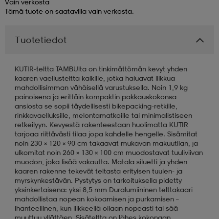
Vain verkosta
Tämä tuote on saatavilla vain verkosta.
aatteet
tarvikkeet
set
tarvikkeet
aatteet
Tuotetiedot
olasit
asut
set
KUTIR-teltta TAMBUlta on tinkimättömän kevyt yhden
kaaren vaellusteltta kaikille, jotka haluavat liikkua
mahdollisimman vähäisellä varustuksella. Noin 1,9 kg
set
it
a
painoisena ja erittäin kompaktin pakkauskokonsa
ansiosta se sopii täydellisesti bikepacking-retkille,
rinkkavaelluksille, melontamatkoille tai minimalistiseen
retkeilyyn. Kevyestä rakenteestaan huolimatta KUTIR
asut
huolto
asut
tarjoaa riittävästi tilaa jopa kahdelle hengelle. Sisämitat
noin 230 × 120 × 90 cm takaavat mukavan makuutilan, ja
ulkomitat noin 260 × 130 × 100 cm muodostavat tuuliviivan
muodon, joka lisää vakautta. Matala siluetti ja yhden
it
it
kaaren rakenne tekevät teltasta erityisen tuulen- ja
myrskynkestävän. Pystytys on tarkoituksella pidetty
yksinkertaisena: yksi 8,5 mm Duralumiininen telttakaari
mahdollistaa nopean kokoamisen ja purkamisen –
huolto
huolto
ihanteellinen, kun liikkeellä ollaan nopeasti tai sää
muuttuu yllättäen. Sisäteltta on lähes kokonaan