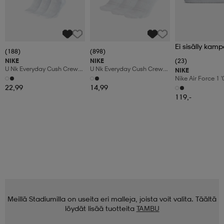
Ei sisälly kamp
(188)
(898)
NIKE
NIKE
(23)
U Nk Everyday Cush Crew
U Nk Everyday Cush Crew
NIKE
6pr-Bd
3pr
Nike Air Force 1 
Shoes
22,99
14,99
119,-
Meillä Stadiumilla on useita eri malleja, joista voit valita. Täältä
löydät lisää tuotteita
TAMBU