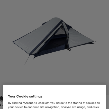
liivit
ikengät
t & pikeepaidat
ikengät
t
saappaat
ingkengät
t
ingkengät
at ja topit
elikengät
dat
engät
engät
t & pikeepaidat
allokengät
t & pikeepaidat
ilykengät
 ja otsapannat
ilykengät
-/Tennis-kengät
t & mekot
andy-/Käsipallo-kengät
eet & lapaset
andy-/Käsipallo-kengät
t & mekot
ikengät
1
/
7
Your Cookie settings
Grey
allokengät
allokengät
engät
By clicking “Accept All Cookies”, you agree to the storing of cookies on
Grey
your device to enhance site navigation, analyze site usage, and assist