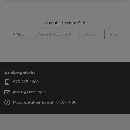
Asiaan liittyvä sisältö
TAMBU
Urheilu & varusteet
Outdoor
Teltat
Asiakaspalvelu:
075 325 2200
info.fi@stadium.fi
Maanantai-perjantai 10.00-14.00