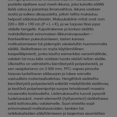
puolella sijaitsee suuri mesh-ikkuna, joka kuivalla säällä
lisää valoa ja parantaa ilmanvaihtoa. Ikkuna voidaan
avata ja sulkea ulkopuolelta, jolloin teltta mukautuu
helposti sääolosuhteisiin. Makuukabiinin mitat ovat noin
220 × 300 × 190 cm (P × L × K), ja se tarjoaa tilaa jopa
viidelle hengelle. Kupolirakenne ja korkea sisätila
mahdollistavat erinomaisen liikkumisvapauden –
ihanteellinen pukeutumiseen, lasten kanssa
matkustamiseen tai pidempiin oleskeluihin huonommalla
säällä. Sisäteltassa on myös käytännöllinen
kaapeliläpivienti, jonka kautta esimerkiksi varavirtalähde,
valaisin tai muu laite voidaan tuoda siististi teltan sisälle.
Ulkoteltta on valmistettu kierrätetystä polyesteristä, ja
sen vesipilariarvo on 3 000 mm. PFC-vapaa pinnoite
tarjoaa luotettavan sääsuojan ja tukee samalla
vastuullista materiaalivalintaa. Hengittävä sisäteltta
kierrätetystä polyesteristä edistää miellyttävää sisäilmaa,
ja kestävä polyeteenipohja suojaa tehokkaasti maasta
nousevalta kosteudelta. Lisämukavuutta tuovat pysyvät
tuuletusaukot, mesh-elementit (hyttysverkot) sisäteltassa
sekä kattokoukku valaisimelle. Suuri eteistila sopii
erinomaisesti matkatavaroiden, kenkien tai
retkikalusteiden säilyttämiseen ja laajentaa asumistilaa