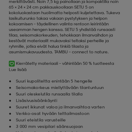
merkittävästi. Noin 7,5 kg painollaan ja kompaktilla noin
65 × 24 × 24 cm pakkauskoollaan SETU 5 on
kokoluokastaan huolimatta helposti kuljetettava. Tukeva
lasikuiturunko takaa vakaan pystytyksen ja helpon
kokoamisen – täydellinen valinta rentoon leirintään
useamman hengen kanssa. SETU 5 yhdistää runsaasti
tilaa, seisomakorkeuden, tehokkaan ilmanvaihdon ja
kestävät materiaalit mukavaksi teltaksi perheille ja
ryhmille, jotka eivät halua tinkiä tilasta ja
asumismukavuudesta. TAMBU – connect to nature.
Kierrätetty materiaali – vähintään 50 % tuotteesta
Lue lisää
Suuri kupoliteltta enintään 5 hengelle
Seisomakorkeus miellyttävään tilantuntuun
Suuri oleskelutila runsaalla tilalla
Lisäsivusisäänkäynti
Suuret ikkunat valoa ja ilmanvaihtoa varten
Verkko-osat hyvään telttailmastoon
Suuri eteistila varusteille
3 000 mm vesipilari säänsuojaan