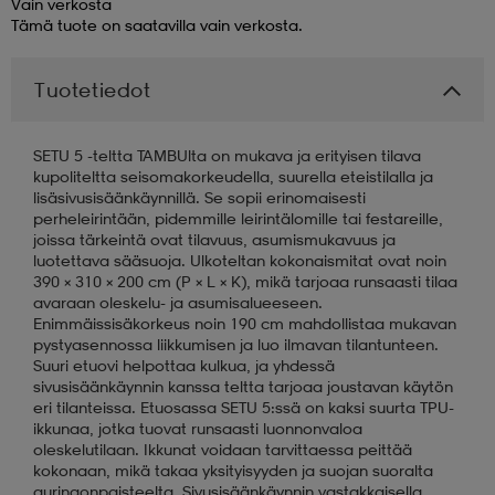
Vain verkosta
Tämä tuote on saatavilla vain verkosta.
aatteet
tarvikkeet
set
tarvikkeet
aatteet
Tuotetiedot
olasit
asut
set
SETU 5 -teltta TAMBUlta on mukava ja erityisen tilava
kupoliteltta seisomakorkeudella, suurella eteistilalla ja
lisäsivusisäänkäynnillä. Se sopii erinomaisesti
set
it
a
perheleirintään, pidemmille leirintälomille tai festareille,
joissa tärkeintä ovat tilavuus, asumismukavuus ja
luotettava sääsuoja. Ulkoteltan kokonaismitat ovat noin
390 × 310 × 200 cm (P × L × K), mikä tarjoaa runsaasti tilaa
asut
huolto
asut
avaraan oleskelu- ja asumisalueeseen.
Enimmäissisäkorkeus noin 190 cm mahdollistaa mukavan
pystyasennossa liikkumisen ja luo ilmavan tilantunteen.
Suuri etuovi helpottaa kulkua, ja yhdessä
it
it
sivusisäänkäynnin kanssa teltta tarjoaa joustavan käytön
eri tilanteissa. Etuosassa SETU 5:ssä on kaksi suurta TPU-
ikkunaa, jotka tuovat runsaasti luonnonvaloa
oleskelutilaan. Ikkunat voidaan tarvittaessa peittää
huolto
huolto
kokonaan, mikä takaa yksityisyyden ja suojan suoralta
auringonpaisteelta. Sivusisäänkäynnin vastakkaisella