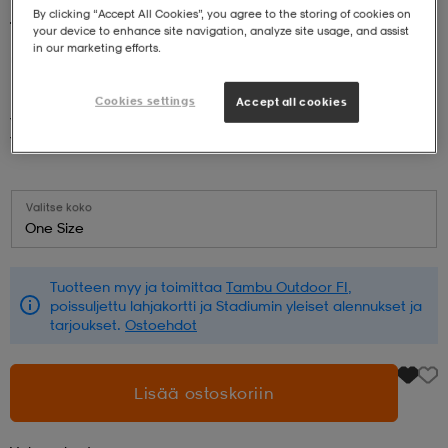
By clicking “Accept All Cookies”, you agree to the storing of cookies on
TAMBU
Setu 5
your device to enhance site navigation, analyze site usage, and assist
 ja otsapannat
kengät
rrastot
kengät
rit
alit
in our marketing efforts.
196,90
Cookies settings
Accept all cookies
eet & lapaset
skengät
ihaiset
skengät
tarvikkeet
Yellow
Yellow
saappaat
saappaat
eet & lapaset
kengät
Valitse koko
One Size
rrastot
alit
aatteet
alit
er
Tuotteen myy ja toimittaa
Tambu Outdoor FI
,
poissuljettu lahjakortti ja Stadiumin yleiset alennukset ja
tarjoukset.
Ostoehdot
kengät
aatteet
kengät
rrastot
Lisää ostoskoriin
aatteet
ykengät
olasit
ykengät