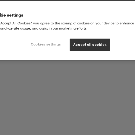
ie settings
“Accept All Cookies”, you agree to the storing of cookies on your device to enhance 
analyze site usage, and assist in our marketing efforts.
, All-Weather, 160x160x176 Cm
Cookies settings
Accept all cookies