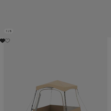
1
/
5