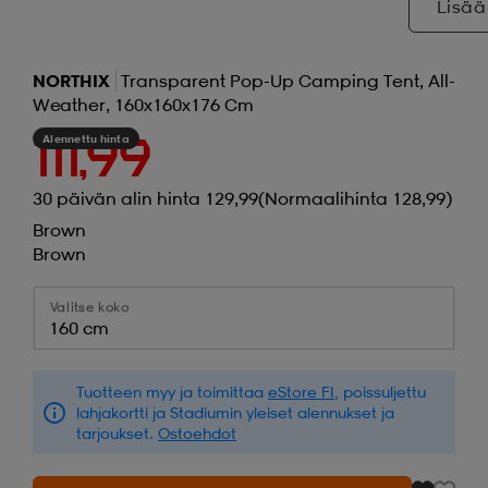
Lisää
NORTHIX
Transparent Pop-Up Camping Tent, All-
Weather, 160x160x176 Cm
Alennettu hinta
111,99
30 päivän alin hinta 129,99
(Normaalihinta 128,99)
Brown
Brown
Valitse koko
160 cm
Tuotteen myy ja toimittaa
eStore FI
, poissuljettu
lahjakortti ja Stadiumin yleiset alennukset ja
tarjoukset.
Ostoehdot