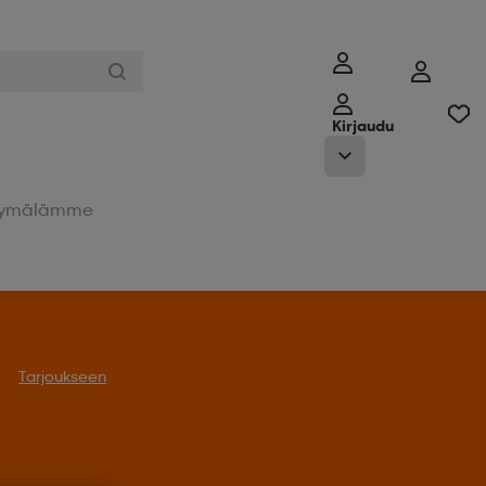
Kirjaudu
ymälämme
Tarjoukseen