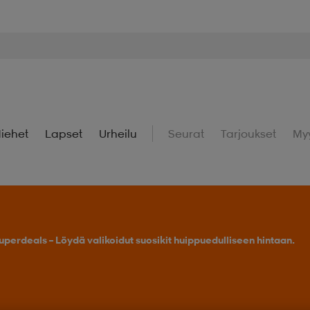
iehet
Lapset
Urheilu
Seurat
Tarjoukset
My
uperdeals – Löydä valikoidut suosikit huippuedulliseen hintaan.