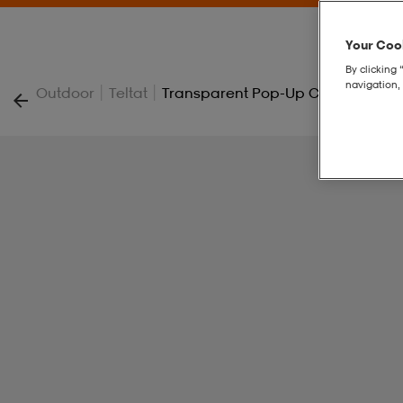
Your Cook
By clicking 
navigation, 
|
|
Outdoor
Teltat
Transparent Pop-Up Camping Tent