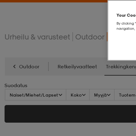
Your Cook
By clicking 
navigation, 
Urheilu & varusteet
Outdoor
Trekki
Outdoor
Retkeilyvaatteet
Trekkingken
Makuupussit & Ilmapatjat
Retkeilytarvikkeet
Suodatus
Naiset/Miehet/Lapset
Koko
Myyjä
Tuoteme