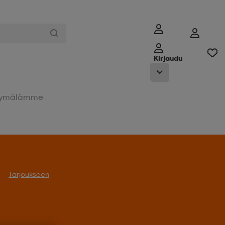
Kirjaudu
ymälämme
Tarjoukseen