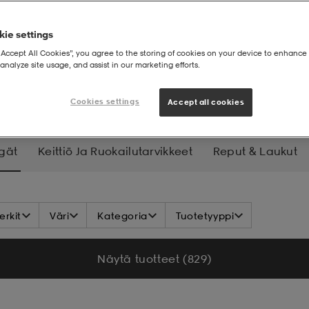
ie settings
“Accept All Cookies”, you agree to the storing of cookies on your device to enhance 
analyze site usage, and assist in our marketing efforts.
ngkengät
Cookies settings
Accept all cookies
gät
Keittiö Ja Ruokailutarvikkeet
Reput & Laukut
Lamput, Valot Ja Lataus
Työkalut Ja Varusteet
Hy
rkit
Väri
Kategoria
Tuotetyyppi
Näytä tuotteet (829)