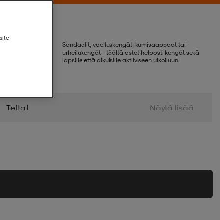
site
Sandaalit, vaelluskengät, kumisaappaat tai
urheilukengät – täältä ostat helposti kengät sekä
lapsille että aikuisille aktiiviseen ulkoiluun.
Teltat
Näytä lisää
gienia Ja Terveys