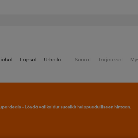
iehet
Lapset
Urheilu
Seurat
Tarjoukset
My
uperdeals – Löydä valikoidut suosikit huippuedulliseen hintaan.