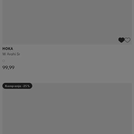
HOKA
W Arahi Sr
99,99
Kampanja -25%