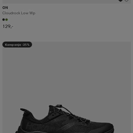
ON
Cloudrock Low Wp
129,-
Kampanja -25%