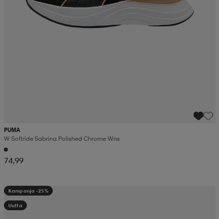
PUMA
W Softride Sabrina Polished Chrome Wns
74,99
Kampanja -25%
Uutta